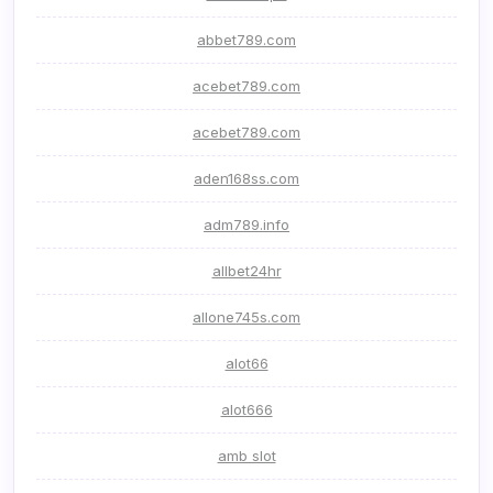
abbet789.com
acebet789.com
acebet789.com
aden168ss.com
adm789.info
allbet24hr
allone745s.com
alot66
alot666
amb slot