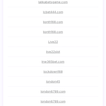
lalikabetsgame.com
lcbet444.com
lionth168.com
lionth168.com
Live22
live22slot
lnw365bet.com
lockdown168
london45
london6789.com
london6789.com