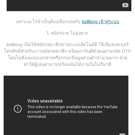
เพราะอะไรจำเป็นต้องเลือกเล่นกับ
tia8king เข้าสู่ระบบ
1. สมัครง่าย ไม่ยุ่งยาก
tia8king เปิดให้สมัครสมาชิกผ่านระบบอัตโนมัติ ใช้เพียงแค่เบอร์
โทรศัพท์สำหรับการสมัครสมาชิก พร้อมการันตีตัวตนผ่านรหัส OTP
โดยไม่ต้องแนบเอกสารหรือกรอกข้อมูลส่วนตัวจำนวนมาก ช่วย
ทำให้ผู้เล่นสามารถเริ่มพนันได้ภายในไม่กี่นาที