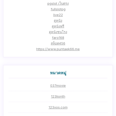
pgslot เว็บตรง
fullslotpg
live22
ดูหนัง
ดูหนังฟรี
ดูหนังชนโรง
faro168
สล็อต456
https://www.puntaek66.me
หมวดหมู่
037movie
123lionth
123xos.com