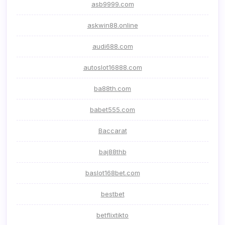
asb9999.com
askwin88.online
audi688.com
autoslot16888.com
ba88th.com
babet555.com
Baccarat
baj88thb
baslot168bet.com
bestbet
betflixtikto