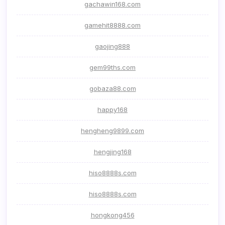
gachawin168.com
gamehit8888.com
gaojing888
gem99ths.com
gobaza88.com
happy168
hengheng9899.com
hengjing168
hiso8888s.com
hiso8888s.com
hongkong456