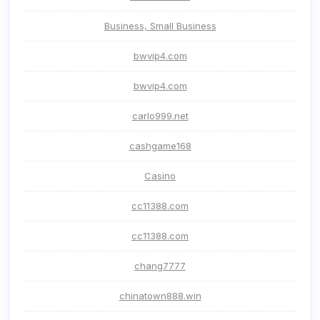
Business, Small Business
bwvip4.com
bwvip4.com
carlo999.net
cashgame168
Casino
cc11388.com
cc11388.com
chang7777
chinatown888.win