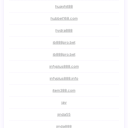
huayhit88
hubbet168.com
hydra888
ib888pro.bet
ib888pro.bet
infyplus888.com
infyplus888.info
item388.com
jav
jinda55
jinda888