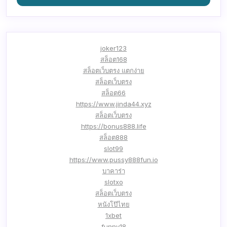
joker123
สล็อต168
สล็อตเว็บตรง แตกง่าย
สล็อตเว็บตรง
สล็อต66
https://www.jinda44.xyz
สล็อตเว็บตรง
https://bonus888.life
สล็อต888
slot99
https://www.pussy888fun.io
บาคาร่า
slotxo
สล็อตเว็บตรง
หนังโป๊ไทย
1xbet
funny18