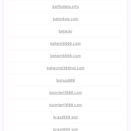
betflixtikto.info
betm4vip.com
betway
betwin6666.com
betwin6666.com
betworld369hot.com
bonus888
boonlert1688.com
boonlert1688.com
brazil999 slot
brazil999 slot