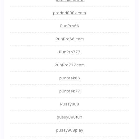
proded888x.com
PunPro66
PunPro66.com
PunPro777
PunPro777.com
puntaek66
puntaek77
Pussy888
pussy888fun
pussy888play