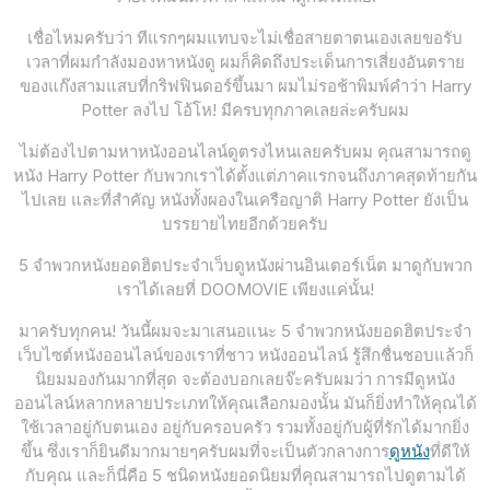
เชื่อไหมครับว่า ทีแรกๆผมแทบจะไม่เชื่อสายตาตนเองเลยขอรับ
เวลาที่ผมกำลังมองหาหนังดู ผมก็คิดถึงประเด็นการเสี่ยงอันตราย
ของแก๊งสามแสบที่กริฟฟินดอร์ขึ้นมา ผมไม่รอช้าพิมพ์คำว่า Harry
Potter ลงไป โอ้โห! มีครบทุกภาคเลยล่ะครับผม
ไม่ต้องไปตามหาหนังออนไลน์ดูตรงไหนเลยครับผม คุณสามารถดู
หนัง Harry Potter กับพวกเราได้ตั้งแต่ภาคแรกจนถึงภาคสุดท้ายกัน
ไปเลย และที่สำคัญ หนังทั้งผองในเครือญาติ Harry Potter ยังเป็น
บรรยายไทยอีกด้วยครับ
5 จำพวกหนังยอดฮิตประจำเว็บดูหนังผ่านอินเตอร์เน็ต มาดูกับพวก
เราได้เลยที่ DOOMOVIE เพียงแค่นั้น!
มาครับทุกคน! วันนี้ผมจะมาเสนอแนะ 5 จำพวกหนังยอดฮิตประจำ
เว็บไซต์หนังออนไลน์ของเราที่ชาว หนังออนไลน์ รู้สึกชื่นชอบแล้วก็
นิยมมองกันมากที่สุด จะต้องบอกเลยจ๊ะครับผมว่า การมีดูหนัง
ออนไลน์หลากหลายประเภทให้คุณเลือกมองนั้น มันก็ยิ่งทำให้คุณได้
ใช้เวลาอยู่กับตนเอง อยู่กับครอบครัว รวมทั้งอยู่กับผู้ที่รักได้มากยิ่ง
ขึ้น ซึ่งเราก็ยินดีมากมายๆครับผมที่จะเป็นตัวกลางการ
ดูหนัง
ที่ดีให้
กับคุณ และก็นี่คือ 5 ชนิดหนังยอดนิยมที่คุณสามารถไปดูตามได้