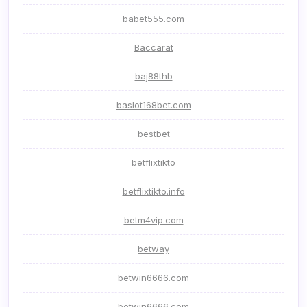
babet555.com
Baccarat
baj88thb
baslot168bet.com
bestbet
betflixtikto
betflixtikto.info
betm4vip.com
betway
betwin6666.com
betwin6666.com