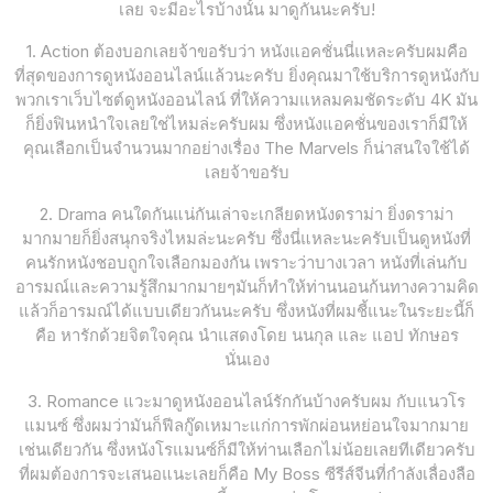
เลย จะมีอะไรบ้างนั้น มาดูกันนะครับ!
1. Action ต้องบอกเลยจ้าขอรับว่า หนังแอคชั่นนี่แหละครับผมคือ
ที่สุดของการดูหนังออนไลน์แล้วนะครับ ยิ่งคุณมาใช้บริการดูหนังกับ
พวกเราเว็บไซต์ดูหนังออนไลน์ ที่ให้ความแหลมคมชัดระดับ 4K มัน
ก็ยิ่งฟินหนำใจเลยใช่ไหมล่ะครับผม ซึ่งหนังแอคชั่นของเราก็มีให้
คุณเลือกเป็นจำนวนมากอย่างเรื่อง The Marvels ก็น่าสนใจใช้ได้
เลยจ้าขอรับ
2. Drama คนใดกันแน่กันเล่าจะเกลียดหนังดราม่า ยิ่งดราม่า
มากมายก็ยิ่งสนุกจริงไหมล่ะนะครับ ซึ่งนี่แหละนะครับเป็นดูหนังที่
คนรักหนังชอบถูกใจเลือกมองกัน เพราะว่าบางเวลา หนังที่เล่นกับ
อารมณ์และความรู้สึกมากมายๆมันก็ทำให้ท่านนอนก้นทางความคิด
แล้วก็อารมณ์ได้แบบเดียวกันนะครับ ซึ่งหนังที่ผมชี้แนะในระยะนี้ก็
คือ หารักด้วยจิตใจคุณ นำแสดงโดย นนกุล และ แอป ทักษอร
นั่นเอง
3. Romance แวะมาดูหนังออนไลน์รักกันบ้างครับผม กับแนวโร
แมนซ์ ซึ่งผมว่ามันก็ฟีลกู๊ดเหมาะแก่การพักผ่อนหย่อนใจมากมาย
เช่นเดียวกัน ซึ่งหนังโรแมนซ์ก็มีให้ท่านเลือกไม่น้อยเลยทีเดียวครับ
ที่ผมต้องการจะเสนอแนะเลยก็คือ My Boss ซีรีส์จีนที่กำลังเลื่องลือ