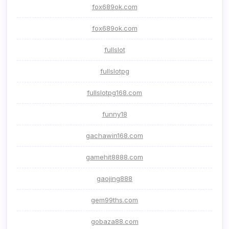
fox689ok.com
fox689ok.com
fullslot
fullslotpg
fullslotpg168.com
funny18
gachawin168.com
gamehit8888.com
gaojing888
gem99ths.com
gobaza88.com