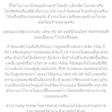
ก็ได้ ไม่ว่าจะเป็นคอมพิวเตอร์ โน้ตบุ๊ก แท็ปเล็ต ไอแพด หรือ
โทรศัพท์เคลื่อนที่อีกทั้งระบบ iOS และก็ Android ก็รองรับทุกเครื่อง
ไม้เครื่องมือแน่นอนขอรับ ค้ำประกันความฟินทะลุหน้าจอไปเลย
หนังใหม่ห้ามพลาดครับ
ดูหนังแบบชัดแจ๋วระดับ Ultre HD 4K พอดีนี่ก่อนใคร! คัดสรรหนังที่
ยอดเยี่ยมเอาไว้แล้วเพื่อคุณ
ถ้าย้อนกลับไปเมื่อสิบปีก่อน การดูหนังที่ระดับความชัด 720p ก็
ถือว่าเพียงพอต่อการเสพหนังแล้วล่ะก็ แต่ว่าหากเป็นตอนนี้น่ะเหรอ
ครับ เป็นไปไม่ได้เด็ดขาด! มีแม้กระนั้นจำเป็นที่จะต้องชัดขึ้นเพียง
แค่นั้น ดูหนังซึ่งบางโอกาส ระดับ 1440p ก็ยังน้อยเกินไปต่อสิ่งที่มี
ความต้องการของผู้ชมเลยล่ะครับ ซึ่งถ้าหากคุณมาดูหนังออนไลน์
กับเว็บดูหนังของเรา คุณจะได้ดูแบบ Ultra HD 4K กันไปเลยครับ!
ความแหลมคมชัดนี่ไม่ต้องเอ่ยถึง ด้วยเหตุว่าชัดแบบตาแตก ดูกัน
แบบฟินๆเปิดจอใหญ่แค่ไหนก็ชัดแจ๋วแน่นอน ซึ่งหนังที่พวกเราคัด
สรรมาเอาไว้ภายในพวกนี้ก็บอกเลยว่า เป็นหนังที่ควรค่าแก่การดู
แน่นอนนะครับ
สาวก Hatty Potter ไม่ควรพลาด! หนังออนไลน์แบบครบทุกภาค
ร่ายเวทมนตร์คาถาแล้วมาดูกันได้เลย!