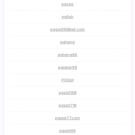
pgceo
pgfish
pggold168bet.com
pgheng
pgheng99
pgjoker69
PGSlot
pgslot168
pgslot718
pgslot77.com
pgslot99