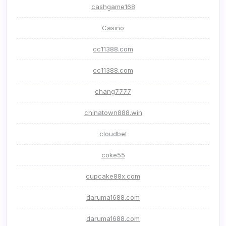
cashgame168
Casino
cc11388.com
cc11388.com
chang7777
chinatown888.win
cloudbet
coke55
cupcake88x.com
daruma1688.com
daruma1688.com