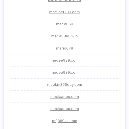
mac1bet789.com
macau69
macau888.win
mario678
medee989.com
medee989.com
meekin365day.com
mexicanoo.com
mexicanoo.com
mfj889xx.com