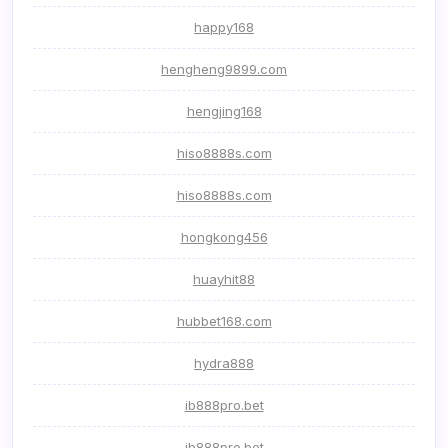
happy168
hengheng9899.com
hengjing168
hiso8888s.com
hiso8888s.com
hongkong456
huayhit88
hubbet168.com
hydra888
ib888pro.bet
ib888pro.bet