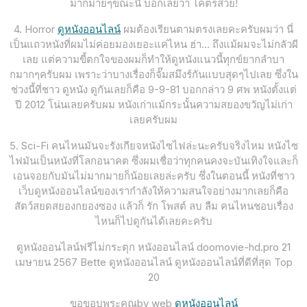
มากมายๆขณะนี้ บอกเลยว่า โคตรสวย!
4. Horror
ดูหนังออนไลน์
ผมต้องเรียนตามตรงเลยคะครับผมว่า นี่
เป็นแถวหนังที่ผมไม่ค่อยมองเยอะแค่ไหน ฮ่า… ถึงแม้ผมจะไม่กลัวผี
เลย แต่ความขี้ตกใจของผมก็ทำให้ดูหนังแนวนี้ทุกข์ยากลำบา
กมากๆครับผม เพราะว่าบางเรื่องก็จั๊มสมึงร์กันแบบสุดๆไปเลย ซึ่งใน
ช่วงนี้ที่ชาว ดูหนัง ดูกันเลยก็คือ 9-9-81 บอกกล่าว 9 ศพ หนังตั้งแต่
ปี 2012 โน่นเลยครับผม หนังเก่าแม้กระนั้นความสยองขวัญไม่เก่า
เลยครับผม
5. Sci-Fi คนไหนมันจะรังเกียจหนังไซไฟล่ะนะครับจริงไหม หนังไซ
ไฟมันเป็นหนังที่โลกอนาคต ซึ่งผมเชื่อว่าทุกคนคงจะบันเทิงใจและก็
เอนจอยกับมันไม่มากมายก็น้อยเลยล่ะครับ ซึ่งในตอนนี้ หนังที่ชาว
เว็บดูหนังออนไลน์ของเรากำลังให้ความสนใจอย่างมากเลยก็คือ
สัตว์สยดสยองกยองซอง แล้วก็ รัก โพสต์ ลบ ลืม คนไหนชอบเรื่อง
ไหนก็ไปดูกันได้เลยคะครับ
ดูหนังออนไลน์ฟรีไม่กระตุก หนังออนไลน์ doomovie-hd.pro 21
เมษายน 2567 Bette ดูหนังออนไลน์ ดูหนังออนไลน์ที่ดีที่สุด Top
20
ขอขอบพระคุณby web
ดูหนังออนไลน์