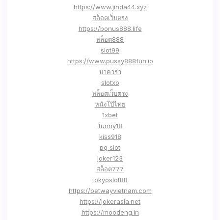
https://www.jinda44.xyz
สล็อตเว็บตรง
https://bonus888.life
สล็อต888
slot99
https://www.pussy888fun.io
บาคาร่า
slotxo
สล็อตเว็บตรง
หนังโป๊ไทย
1xbet
funny18
kiss918
pg slot
joker123
สล็อต777
tokyoslot88
https://betwayvietnam.com
https://jokerasia.net
https://moodeng.in