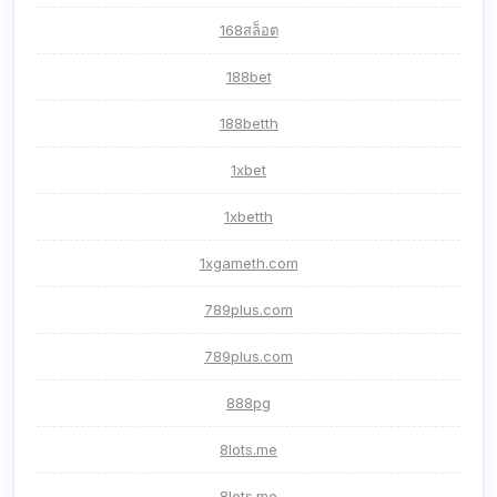
168สล็อต
188bet
188betth
1xbet
1xbetth
1xgameth.com
789plus.com
789plus.com
888pg
8lots.me
8lots.me