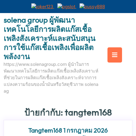
Skip
solena group ผู้พัฒนา
to
เทคโนโลยีการผลิตแก๊สเชื้อ
content
เพลิงสังเคราะห์และสนับสนุน
การใช้แก๊สเชื้อเพลิงเพื่อผลิต
Op
พลังงาน
https://www.solenagroup.com ผู้นำในการ
But
พัฒนาเทคโนโลยีการผลิตแก๊สเชื้อเพลิงสังเคราะห์
ที่ช่วยในการผลิตแก๊สเชื้อเพลิงสังเคราะห์จากการ
แปลงความร้อนของน้ำมันหรือวัสดุชีวภาพ solena
ag
ป้ายกำกับ:
tangtem168
Tangtem168 1 กรกฎาคม 2026