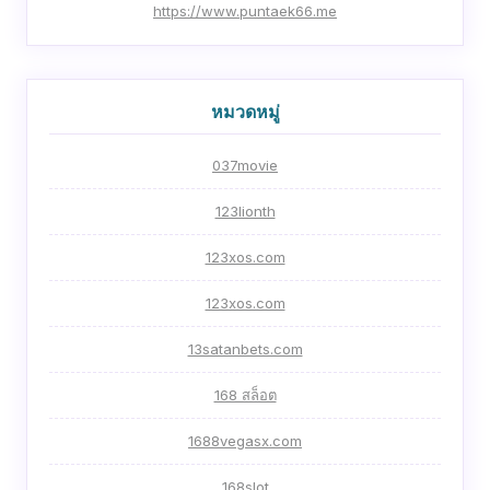
https://www.puntaek66.me
หมวดหมู่
037movie
123lionth
123xos.com
123xos.com
13satanbets.com
168 สล็อต
1688vegasx.com
168slot