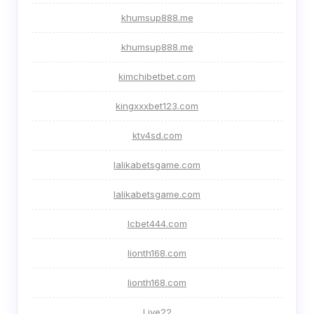
khumsup888.me
khumsup888.me
kimchibetbet.com
kingxxxbet123.com
ktv4sd.com
lalikabetsgame.com
lalikabetsgame.com
lcbet444.com
lionth168.com
lionth168.com
Live22