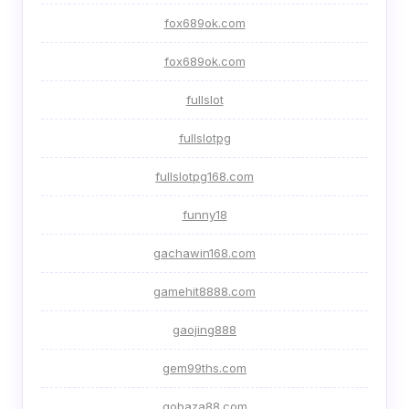
fox689ok.com
fox689ok.com
fullslot
fullslotpg
fullslotpg168.com
funny18
gachawin168.com
gamehit8888.com
gaojing888
gem99ths.com
gobaza88.com