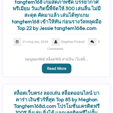
tangtem168 เกมสดภาพชัด บรรยากาศ
พรีเมียม วันเกิดนี้พี่จัดให้ 300 เล่นลื่น ไม่มี
สะดุด คัดมาแล้ว เล่นได้ทุกเกม
tangtem168 เข้าให้ทัน ก่อนรางวัลหลุดมือ
Top 22 by Jessie tangtem168e.com
21 กรกฎาคม, 2026
Stephen Powell
0
Comments
tangtem168 สล็อต168 สายปั่น เว็บสล็…
Read More
สล็อตเว็บตรง ลองเล่น สล็อตออนไลน์ บา
คาร่า เงินชัวร์ที่สุด Top 85 by Meghan
Tangtem168d.com โปรโมชั่นเครดิตฟรี
100% ยิ่งเล่น ยิ่งได้ แจกเครดิตฟรีไม่อั้น