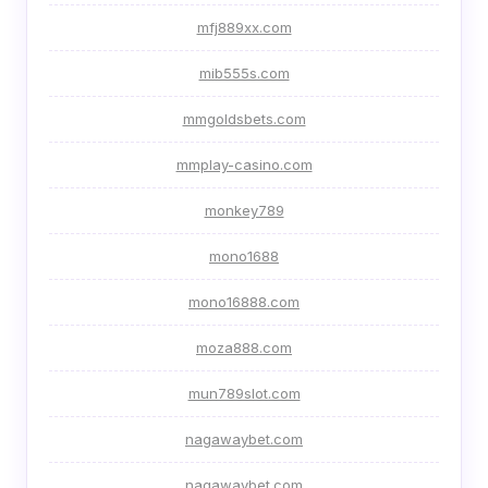
mfj889xx.com
mib555s.com
mmgoldsbets.com
mmplay-casino.com
monkey789
mono1688
mono16888.com
moza888.com
mun789slot.com
nagawaybet.com
nagawaybet.com