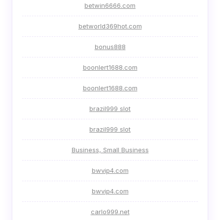
betwin6666.com
betworld369hot.com
bonus888
boonlert1688.com
boonlert1688.com
brazil999 slot
brazil999 slot
Business, Small Business
bwvip4.com
bwvip4.com
carlo999.net