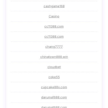
cashgame168
Casino
cc11388.com
cc11388.com
chang7777
chinatown888.win
cloudbet
coke55
cupcake88x.com
daruma1688.com
daruma1688.com