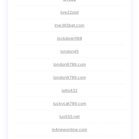
live22slot
lnw365bet.com
lockdown168
london45
london6789.com
london6789.com
lotto432
luckycat789.com
lux555.net
m4newonline.com