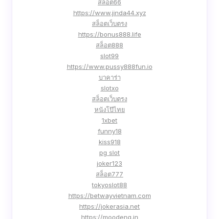
สล็อต66
https://www.jinda44.xyz
สล็อตเว็บตรง
https://bonus888.life
สล็อต888
slot99
https://www.pussy888fun.io
บาคาร่า
slotxo
สล็อตเว็บตรง
หนังโป๊ไทย
1xbet
funny18
kiss918
pg slot
joker123
สล็อต777
tokyoslot88
https://betwayvietnam.com
https://jokerasia.net
https://moodeng.in