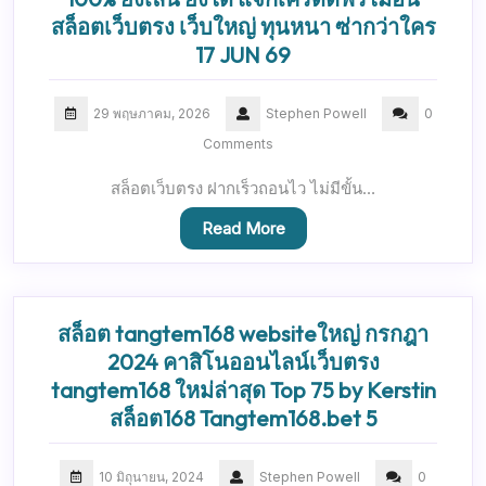
สล็อตเว็บตรง เว็บใหญ่ ทุนหนา ซ่ากว่าใคร
17 JUN 69
29 พฤษภาคม, 2026
Stephen Powell
0
Comments
สล็อตเว็บตรง ฝากเร็วถอนไว ไม่มีขั้น…
Read More
สล็อต tangtem168 websiteใหญ่ กรกฎา
2024 คาสิโนออนไลน์เว็บตรง
tangtem168 ใหม่ล่าสุด Top 75 by Kerstin
สล็อต168 Tangtem168.bet 5
10 มิถุนายน, 2024
Stephen Powell
0