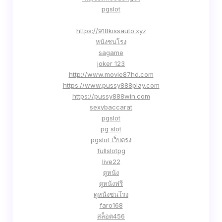
pgslot
https://918kissauto.xyz
หนังชนโรง
sagame
joker 123
http://www.movie87hd.com
https://www.pussy888play.com
https://pussy888win.com
sexybaccarat
pgslot
pg slot
pgslot เว็บตรง
fullslotpg
live22
ดูหนัง
ดูหนังฟรี
ดูหนังชนโรง
faro168
สล็อต456