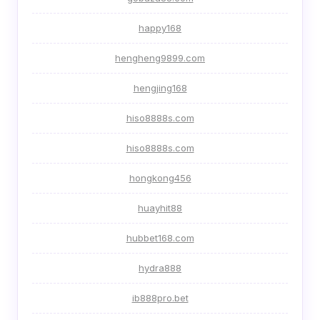
happy168
hengheng9899.com
hengjing168
hiso8888s.com
hiso8888s.com
hongkong456
huayhit88
hubbet168.com
hydra888
ib888pro.bet