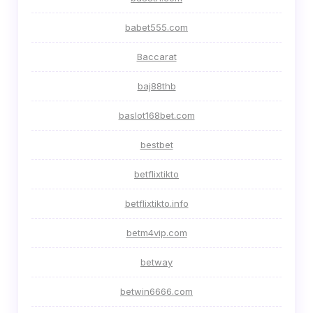
babet555.com
Baccarat
baj88thb
baslot168bet.com
bestbet
betflixtikto
betflixtikto.info
betm4vip.com
betway
betwin6666.com