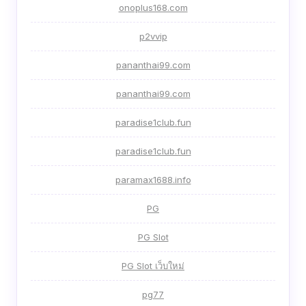
onoplus168.com
p2vvip
pananthai99.com
pananthai99.com
paradise1club.fun
paradise1club.fun
paramax1688.info
PG
PG Slot
PG Slot เว็บใหม่
pg77