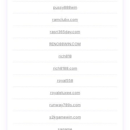
pussy888win
ramclubx.com
rasri365day.com
RENO88WIN.COM
rich818
rich8188.com
royal558
royaleluxee.com
runway789s.com
s2kgamewin.com
sagame