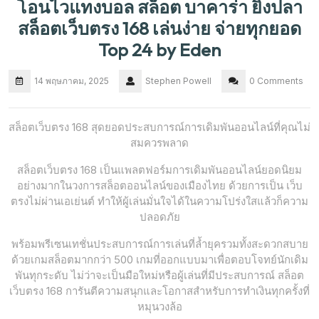
โอนไวแทงบอล สล็อต บาคาร่า ยิงปลา
สล็อตเว็บตรง 168 เล่นง่าย จ่ายทุกยอด
Top 24 by Eden
14 พฤษภาคม, 2025
Stephen Powell
0 Comments
สล็อตเว็บตรง 168 สุดยอดประสบการณ์การเดิมพันออนไลน์ที่คุณไม่
สมควรพลาด
สล็อตเว็บตรง 168 เป็นแพลตฟอร์มการเดิมพันออนไลน์ยอดนิยม
อย่างมากในวงการสล็อตออนไลน์ของเมืองไทย ด้วยการเป็น เว็บ
ตรงไม่ผ่านเอเย่นต์ ทำให้ผู้เล่นมั่นใจได้ในความโปร่งใสแล้วก็ความ
ปลอดภัย
พร้อมพรีเซนเทชั่นประสบการณ์การเล่นที่ล้ำยุครวมทั้งสะดวกสบาย
ด้วยเกมสล็อตมากกว่า 500 เกมที่ออกแบบมาเพื่อตอบโจทย์นักเดิม
พันทุกระดับ ไม่ว่าจะเป็นมือใหม่หรือผู้เล่นที่มีประสบการณ์ สล็อต
เว็บตรง 168 การันตีความสนุกและโอกาสสำหรับการทำเงินทุกครั้งที่
หมุนวงล้อ