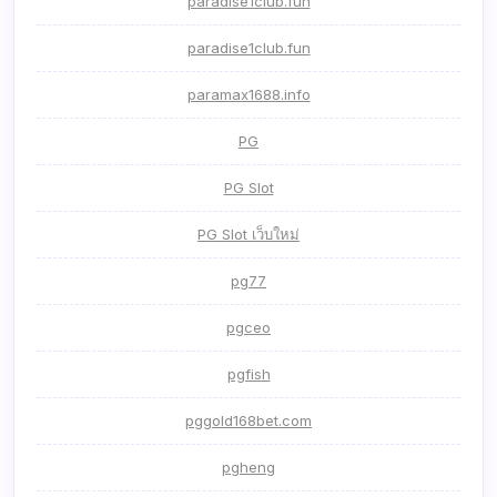
paradise1club.fun
paradise1club.fun
paramax1688.info
PG
PG Slot
PG Slot เว็บใหม่
pg77
pgceo
pgfish
pggold168bet.com
pgheng