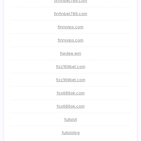
finfinbet789.com
finfinbet789.com
finnivips.com
finnivips.com
fiwdee.win
fizz169bet.com
fizz169bet.com
fox689ok.com
fox689ok.com
fullslot
fullslotpg