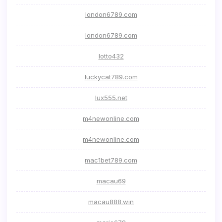
london6789.com
london6789.com
lotto432
luckycat789.com
lux555.net
m4newonline.com
m4newonline.com
mac1bet789.com
macau69
macau888.win