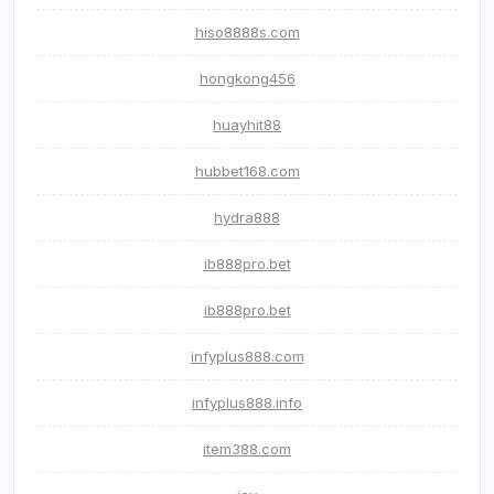
hiso8888s.com
hongkong456
huayhit88
hubbet168.com
hydra888
ib888pro.bet
ib888pro.bet
infyplus888.com
infyplus888.info
item388.com