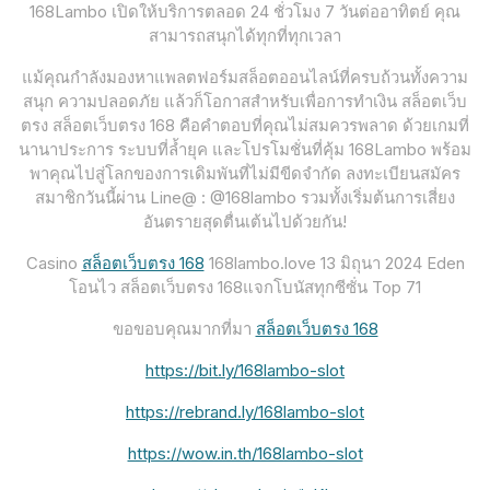
168Lambo เปิดให้บริการตลอด 24 ชั่วโมง 7 วันต่ออาทิตย์ คุณ
สามารถสนุกได้ทุกที่ทุกเวลา
แม้คุณกำลังมองหาแพลตฟอร์มสล็อตออนไลน์ที่ครบถ้วนทั้งความ
สนุก ความปลอดภัย แล้วก็โอกาสสำหรับเพื่อการทำเงิน สล็อตเว็บ
ตรง สล็อตเว็บตรง 168 คือคำตอบที่คุณไม่สมควรพลาด ด้วยเกมที่
นานาประการ ระบบที่ล้ำยุค และโปรโมชั่นที่คุ้ม 168Lambo พร้อม
พาคุณไปสู่โลกของการเดิมพันที่ไม่มีขีดจำกัด ลงทะเบียนสมัคร
สมาชิกวันนี้ผ่าน Line@ : @168lambo รวมทั้งเริ่มต้นการเสี่ยง
อันตรายสุดตื่นเต้นไปด้วยกัน!
Casino
สล็อตเว็บตรง 168
168lambo.love 13 มิถุนา 2024 Eden
โอนไว สล็อตเว็บตรง 168แจกโบนัสทุกซีซั่น Top 71
ขอขอบคุณมากที่มา
สล็อตเว็บตรง 168
https://bit.ly/168lambo-slot
https://rebrand.ly/168lambo-slot
https://wow.in.th/168lambo-slot