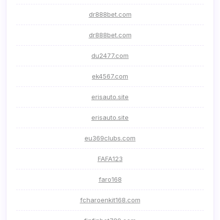
dr888bet.com
dr888bet.com
du2477.com
ek4567.com
erisauto.site
erisauto.site
eu369clubs.com
FAFA123
faro168
fcharoenkit168.com