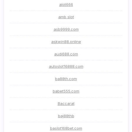
alot666
amb slot
asb9999.com
askwin88.online
audi688.com
autoslot16888.com
ba88th.com
babet555.com
Baccarat
baj88thb
baslot168bet.com