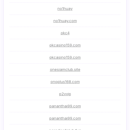
no1huay
no1huay.com
okc4
okcasino159.com
okcasino159.com
onesiamclub.site
onoplus168.com
p2vvip
pananthai99.com
pananthai99.com