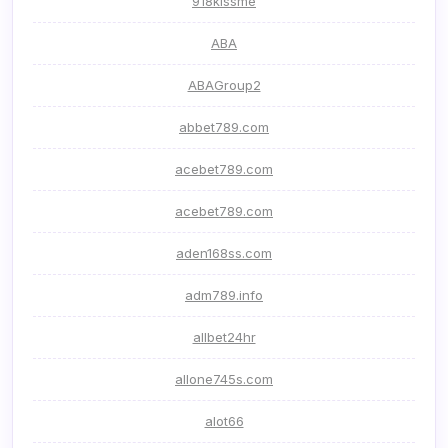
918kissme
ABA
ABAGroup2
abbet789.com
acebet789.com
acebet789.com
aden168ss.com
adm789.info
allbet24hr
allone745s.com
alot66