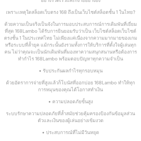
อย่างรวดเร็วและก็ง่ายอย่างยิ่ง
เพราะเหตุใดสล็อตเว็บตรง 168 ถึงเป็นเว็บไซต์สล็อตชั้น 1 ในไทย?
ด้วยความเป็นจริงเป็นจังในการมอบประสบการณ์การเดิมพันที่เยี่ยม
ที่สุด 168Lambo ได้รับการยินยอมรับว่าเป็น เว็บไซต์สล็อตเว็บไซต์
ตรงชั้น 1 ในประเทศไทย ไม่เพียงแค่เนื่องจากความมากมายของเกม
หรือระบบที่ล้ำยุค แม้กระนั้นยังรวมทั้งการให้บริการที่ตั้งใจผู้เล่นทุก
คน ไม่ว่าคุณจะเป็นนักเดิมพันที่มองหาความสนุกสนานหรือต้องการ
ทำกำไร 168Lambo พร้อมตอบปัญหาทุกความจำเป็น
• รับประกันผลกำไรทุกรอบหมุน
ด้วยอัตราการจ่ายที่สูงแล้วก็โบนัสที่ออกบ่อย 168Lambo ทำให้ทุก
การหมุนของคุณได้โอกาสทำเงิน
• ความปลอดภัยขั้นสูง
ระบบรักษาความปลอดภัยที่ล้ำสมัยช่วยคุ้มครองป้องกันข้อมูลส่วน
ตัวและเงินของผู้เล่นอย่างเข้มงวด
• ประสบการณ์ที่ไม่มีวันหยุด