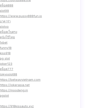
https://bonus888.life
สล็อต888
slot99
https://www.pussy888fun.io
บาคาร่า
slotxo
สล็อตเว็บตรง
หนังโป๊ไทย
1xbet
funny18
kiss918
pg slot
joker123
สล็อต777
tokyoslot88
https://betwayvietnam.com
https://jokerasia.net
https://moodeng.in
pgslot
https://918kissauto.xyz