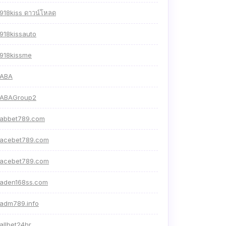
918kiss ดาวน์โหลด
918kissauto
918kissme
ABA
ABAGroup2
abbet789.com
acebet789.com
acebet789.com
aden168ss.com
adm789.info
allbet24hr