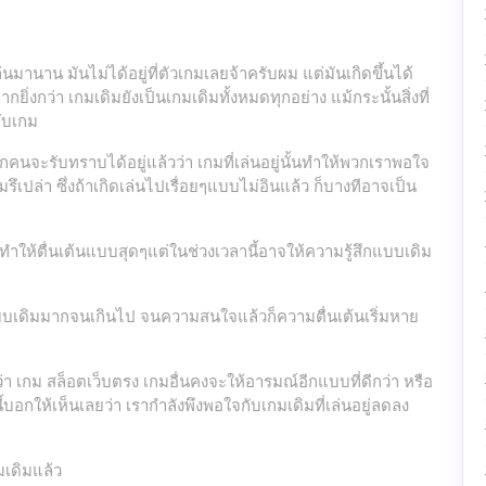
นมานาน มันไม่ได้อยู่ที่ตัวเกมเลยจ้าครับผม แต่มันเกิดขึ้นได้
ิ่งกว่า เกมเดิมยังเป็นเกมเดิมทั้งหมดทุกอย่าง แม้กระนั้นสิ่งที่
ับเกม
ุกคนจะรับทราบได้อยู่แล้วว่า เกมที่เล่นอยู่นั้นทำให้พวกเราพอใจ
มรึเปล่า ซึ่งถ้าเกิดเล่นไปเรื่อยๆแบบไม่อินแล้ว ก็บางทีอาจเป็น
ำให้ตื่นเต้นแบบสุดๆแต่ในช่วงเวลานี้อาจให้ความรู้สึกแบบเดิม
ต้นแบบเดิมมากจนเกินไป จนความสนใจแล้วก็ความตื่นเต้นเริ่มหาย
ว่า เกม สล็อตเว็บตรง เกมอื่นคงจะให้อารมณ์อีกแบบที่ดีกว่า หรือ
บอกให้เห็นเลยว่า เรากำลังพึงพอใจกับเกมเดิมที่เล่นอยู่ลดลง
มเดิมแล้ว