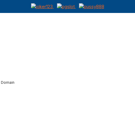
s Domain