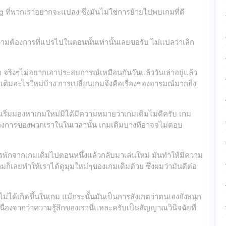
g ที่พวกเราอยากจะแปลง ซึ่งมันไม่ใช่การย้ายไปพบเกมที่ดี
มต้องการที่แปรไปในตอนนั้นเท่านั้นเลยขอรับ ไม่แปลว่าเลิก
 จริงๆไม่อยากเอาประสบการณ์เหมือนกันวันแล้ววันเล่าอยู่แล้ว
ารเติมอะไรใหม่บ้าง การเปลี่ยนเกมจึงคือเรื่องของอารมณ์มากยิ่ง
นเริ่มมองหาเกมใหม่มิได้มีความหมายว่าเกมเดิมไม่ดีครับ เกม
ามต้องการของพวกเราในในเวลานั้น เกมเดิมบางทีอาจจไม่ตอบ
ารพักจากเกมเดิมไปตอนหนึ่งแล้วกลับมาเล่นใหม่ มันทำให้มีความ
มก็เลยทำให้เราได้ดูมุมใหม่ๆของเกมเดิมด้วย ซึ่งผมว่ามันดีต่อ
ม่ได้เกิดขึ้นในเกม แม้กระนั้นมันเป็นการสังเกตว่าตนเองยังสนุก
ม เนื่องจากว่าความรู้สึกของเรานี่แหละครับเป็นสัญญาณวินิจฉัยที่