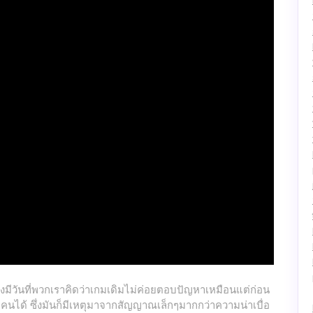
ต้องมีวันที่พวกเราคิดว่าเกมเดิมไม่ค่อยตอบปัญหาเหมือนแต่ก่อน
กคนได้ ซึ่งมันก็มีเหตุมาจากสัญญาณเล็กๆมากกว่าความน่าเบื่อ