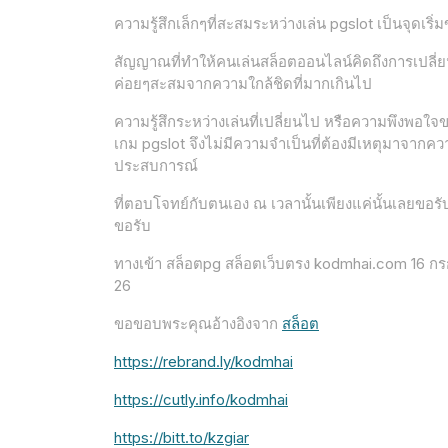
ความรู้สึกเล็กๆที่สะสมระหว่างเล่น pgslot เป็นจุดเริ
สัญญาณที่ทำให้คนเล่นสล็อตออนไลน์คิดถึงการเปลี่ยน
ค่อยๆสะสมจากความใกล้ชิดที่มากเกินไป
ความรู้สึกระหว่างเล่นที่เปลี่ยนไป หรือความพึงพอใ
เกม pgslot จึงไม่มีความจำเป็นที่ต้องมีเหตุมาจากค
ประสบการณ์
ที่ตอบโจทย์กับตนเอง ณ เวลานั้นเพียงแค่นั้นเลยขอรับ 
ขอรับ
ทางเข้า สล็อตpg สล็อตเว็บตรง kodmhai.com 16 กร
26
ขอขอบพระคุณอ้างอิงจาก
สล็อต
https://rebrand.ly/kodmhai
https://cutly.info/kodmhai
https://bitt.to/kzgiar