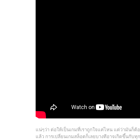
แน่ๆว่า ต่อให้เป็นเกมที่เราถูกใจแค่ไหน แต่ว่ามันก็
แล้ว การเปลี่ยนเกมสล็อตก็เลยบางทีอาจเกิดขึ้นกับทุ