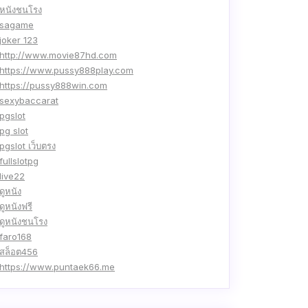
หนังชนโรง
sagame
joker 123
http://www.movie87hd.com
https://www.pussy888play.com
https://pussy888win.com
sexybaccarat
pgslot
pg slot
pgslot เว็บตรง
fullslotpg
live22
ดูหนัง
ดูหนังฟรี
ดูหนังชนโรง
faro168
สล็อต456
https://www.puntaek66.me