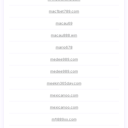
mac1bet789.com
macau69
macau888.win
mario678
medee989.com
medee989.com
meekin365day.com
mexicanoo.com
mexicanoo.com
mfj889xx.com