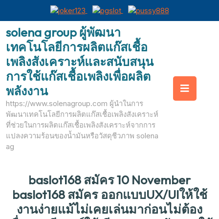
Skip
solena group ผู้พัฒนา
to
เทคโนโลยีการผลิตแก๊สเชื้อ
content
เพลิงสังเคราะห์และสนับสนุน
การใช้แก๊สเชื้อเพลิงเพื่อผลิต
Op
พลังงาน
https://www.solenagroup.com ผู้นำในการ
But
พัฒนาเทคโนโลยีการผลิตแก๊สเชื้อเพลิงสังเคราะห์
ที่ช่วยในการผลิตแก๊สเชื้อเพลิงสังเคราะห์จากการ
แปลงความร้อนของน้ำมันหรือวัสดุชีวภาพ solena
ag
baslot168 สมัคร 10 November
baslot168 สมัคร ออกแบบUX/UIให้ใช้
งานง่ายแม้ไม่เคยเล่นมาก่อนไม่ต้อง