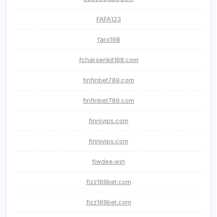
FAFA123
faro168
fcharoenkit168.com
finfinbet789.com
finfinbet789.com
finnivips.com
finnivips.com
fiwdee.win
fizz169bet.com
fizz169bet.com