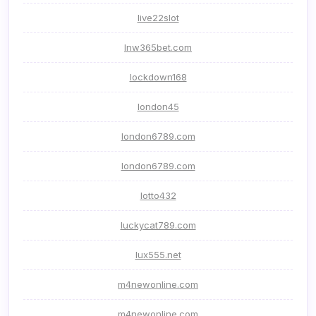
live22slot
lnw365bet.com
lockdown168
london45
london6789.com
london6789.com
lotto432
luckycat789.com
lux555.net
m4newonline.com
m4newonline.com