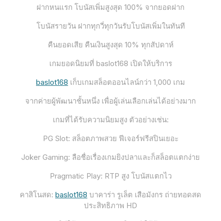
ฝากหนแรก โบนัสเพิ่มสูงสุด 100% จากยอดฝาก
โบนัสรายวัน ฝากทุกวี่ทุกวันรับโบนัสเพิ่มในทันที
คืนยอดเสีย คืนเงินสูงสุด 10% ทุกสัปดาห์
เกมยอดนิยมที่ baslot168 เปิดให้บริการ
baslot168
เก็บเกมสล็อตออนไลน์กว่า 1,000 เกม
จากค่ายผู้พัฒนาชั้นหนึ่ง เพื่อผู้เล่นเลือกเล่นได้อย่างมาก
เกมที่ได้รับความนิยมสูง ตัวอย่างเช่น:
PG Slot: สล็อตภาพสวย ฟีเจอร์ฟรีสปินเยอะ
Joker Gaming: ลือชื่อเรื่องเกมยิงปลาและก็สล็อตแตกง่าย
Pragmatic Play: RTP สูง โบนัสแตกไว
คาสิโนสด:
baslot168
บาคาร่า รูเล็ต เสือมังกร ถ่ายทอดสด
ประสิทธิภาพ HD