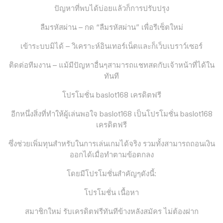
ปัญหาที่พบได้บ่อยแล้วก็การปรับปรุง
ลืมรหัสผ่าน – กด “ลืมรหัสผ่าน” เพื่อรีเซ็ตใหม่
เข้าระบบมิได้ – วิเคราะห์อินเทอร์เน็ตและก็เว็บเบราว์เซอร์
ติดต่อทีมงาน – แม้มีปัญหาอื่นๆสามารถแชทสดกับเจ้าหน้าที่ได้ใน
ทันที
โปรโมชั่น baslot168 เครดิตฟรี
อีกหนึ่งสิ่งที่ทำให้ผู้เล่นพอใจ baslot168 เป็นโปรโมชั่น baslot168
เครดิตฟรี
ซึ่งช่วยเพิ่มทุนสำหรับในการเล่นเกมได้จริง รวมทั้งสามารถถอนเงิน
ออกได้เมื่อทำตามข้อตกลง
โดยมีโปรโมชั่นสำคัญๆดังนี้:
โปรโมชั่น เนื้อหา
สมาชิกใหม่ รับเครดิตฟรีทันทีข้างหลังสมัคร ไม่ต้องฝาก