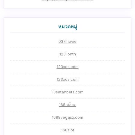
หมวดหมู่
037movie
123lionth
123xos.com
123xos.com
13satanbets.com
168 สล็อต
1688vegasx.com
168slot