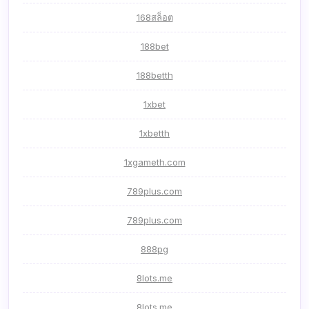
168สล็อต
188bet
188betth
1xbet
1xbetth
1xgameth.com
789plus.com
789plus.com
888pg
8lots.me
8lots.me