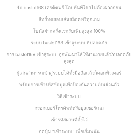
รับ baslot168 เครดิตฟรี โดยทันทีโดยไม่ต้องฝากก่อน
สิทธิ์ทดสอบเล่นสล็อตฟรีทุกเกม
โบนัสฝากครั้งแรกรับเพิ่มสูงสุด 100%
ระบบ baslot168 เข้าสู่ระบบ ที่ปลอดภัย
การ baslot168 เข้าสู่ระบบ ถูกพัฒนาให้ใช้งานง่ายแล้วก็ปลอดภัย
สูงสุด
ผู้เล่นสามารถเข้าสู่ระบบได้ทั้งมือถือแล้วก็คอมพิวเตอร์
พร้อมการเข้ารหัสข้อมูลเพื่อป้องกันความเป็นส่วนตัว
วิธีเข้าระบบ
กรอกเบอร์โทรศัพท์หรือยูสเซอร์เนม
เข้ารหัสผ่านที่ตั้งไว้
กดปุ่ม “เข้าระบบ” เพื่อเริ่มพนัน