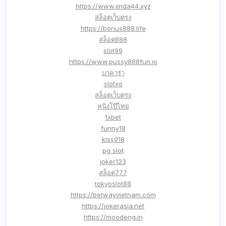
https://www.jinda44.xyz
สล็อตเว็บตรง
https://bonus888.life
สล็อต888
slot99
https://www.pussy888fun.io
บาคาร่า
slotxo
สล็อตเว็บตรง
หนังโป๊ไทย
1xbet
funny18
kiss918
pg slot
joker123
สล็อต777
tokyoslot88
https://betwayvietnam.com
https://jokerasia.net
https://moodeng.in