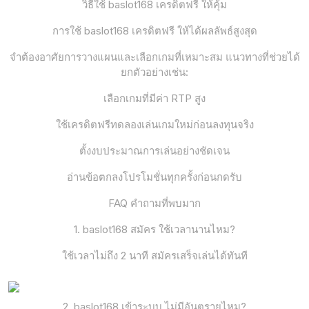
วิธีใช้ baslot168 เครดิตฟรี ให้คุ้ม
การใช้ baslot168 เครดิตฟรี ให้ได้ผลลัพธ์สูงสุด
จำต้องอาศัยการวางแผนและเลือกเกมที่เหมาะสม แนวทางที่ช่วยได้
ยกตัวอย่างเช่น:
เลือกเกมที่มีค่า RTP สูง
ใช้เครดิตฟรีทดลองเล่นเกมใหม่ก่อนลงทุนจริง
ตั้งงบประมาณการเล่นอย่างชัดเจน
อ่านข้อตกลงโปรโมชั่นทุกครั้งก่อนกดรับ
FAQ คำถามที่พบมาก
1. baslot168 สมัคร ใช้เวลานานไหม?
ใช้เวลาไม่ถึง 2 นาที สมัครเสร็จเล่นได้ทันที
2. baslot168 เข้าระบบ ไม่มีอันตรายไหม?