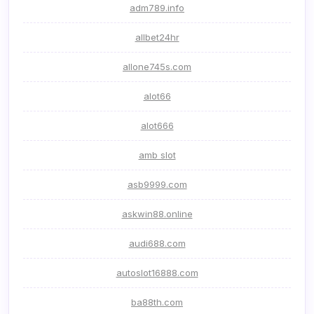
adm789.info
allbet24hr
allone745s.com
alot66
alot666
amb slot
asb9999.com
askwin88.online
audi688.com
autoslot16888.com
ba88th.com