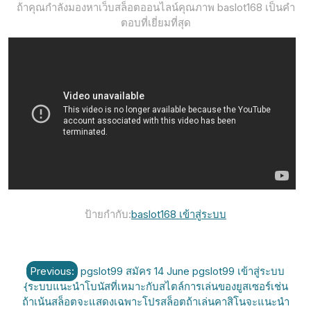
ถ้าคุณกำลังมองหาเว็บสล็อตออนไลน์คุณภาพ baslot168 เป็นคำ
ตอบที่เยี่ยมที่สุด
ป้ายกำกับ:
baslot168 เข้าสู่ระบบ
แนะแนว
Previous:
pgslot99 สมัคร 14 June pgslot99 เข้าสู่ระบบ
เรื่อง
{ระบบแนะนำโบนัสที่เหมาะกับสไตล์การเล่นของยูสเซอร์เช่น
ถ้าเน้นสล็อตจะแสดงเฉพาะโปรสล็อตถ้าเล่นคาสิโนจะแนะนำ