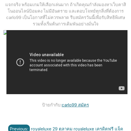
แจกจริง พร้อมเกมให้เลือกเล่นมาก ถ้าเกิดคุณกำลังมองหาเว็บคาสิ
โนออนไลน์ป้อมคง ไม่มีอันตราย และตอบโจทย์ทุกสิ่งที่ต้องการ
carlo99 เป็นโอกาสที่ไม่ควรพลาด รีบสมัครวันนี้เพื่อรับสิทธิพิเศษ
รวมทั้งเริ่มต้นการเดิมพันอย่างมั่นใจ
ป้ายกำกับ:
carlo99 สมัคร
แนะแนว
Previous:
royaleluxe 29 ตุลาคม royaleluxe เครดิตฟรี แจ็ค