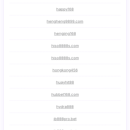
happy168
hengheng9899.com
hengjing168
hiso8888s.com
hiso8888s.com
hongkong456
huayhit88
hubbet168.com
hydra888
ib888pro.bet