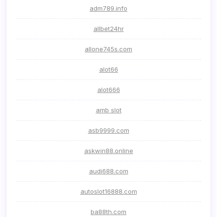
adm789.info
allbet24hr
allone745s.com
alot66
alot666
amb slot
asb9999.com
askwin88.online
audi688.com
autoslot16888.com
ba88th.com