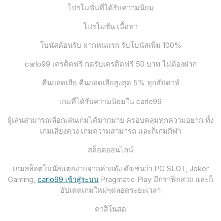
โปรโมชั่นที่ได้รับความนิยม
โปรโมชั่น เนื้อหา
โบนัสต้อนรับ ฝากหนแรก รับโบนัสเพิ่ม 100%
carlo99 เครดิตฟรี กดรับเครดิตฟรี 50 บาท ไม่ต้องฝาก
คืนยอดเสีย คืนยอดเสียสูงสุด 5% ทุกสัปดาห์
เกมที่ได้รับความนิยมใน carlo99
ผู้เล่นสามารถเลือกเล่นเกมได้มากมาย ครอบคลุมทุกความอยาก ทั้ง
เกมเสี่ยงดวง เกมความสามารถ และก็เกมกีฬา
สล็อตออนไลน์
เกมสล็อตโบนัสแตกง่ายจากค่ายดัง ดังเช่นว่า PG SLOT, Joker
Gaming,
carlo99 เข้าสู่ระบบ
Pragmatic Play มีกราฟิกสวย และก็
อัปเดตเกมใหม่ๆตลอดระยะเวลา
คาสิโนสด