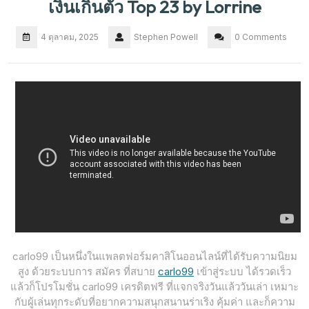
เงินเกินตัว Top 23 by Lorrine
4 ตุลาคม, 2025
Stephen Powell
0 Comments
carlo99 เป็นหนึ่งในแพลตฟอร์มคาสิโนออนไลน์ที่ได้รับความนิยม
สูง ด้วยระบบการ สมัคร ที่สบาย
carlo99
เข้าสู่ระบบ ได้รวดเร็ว
แล้วก็โปรโมชั่น carlo99 เครดิตฟรี ที่แจกจริงวันแล้ววันเล่า เหมาะ
กับผู้เล่นทุกระดับที่อยากความสนุกสนานร่าเริง คุ้มค่า และก็ความ