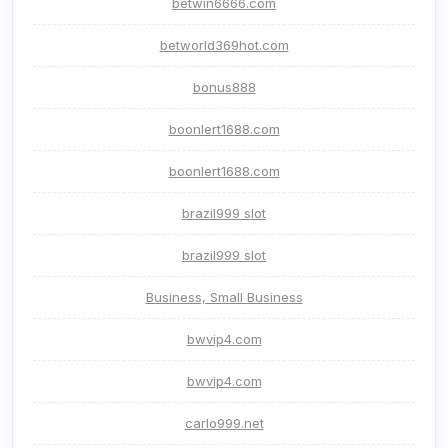
betwin6666.com
betworld369hot.com
bonus888
boonlert1688.com
boonlert1688.com
brazil999 slot
brazil999 slot
Business, Small Business
bwvip4.com
bwvip4.com
carlo999.net