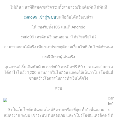
ไม่เกิน 1 นาทีก็สมัครเสร็จรวมทั้งสามารถเริ่มเดิมพันได้ทันที
carlo99 เข้าสู่ระบบ
บนมือถือได้หรือเปล่า?
ได้ รองรับทั้ง iOS และก็ Android
carlo99 เครดิตฟรี ถอนออกมาได้จริงหรือไม่?
สามารถถอนได้จริง เพียงแต่ประพฤติตามเงื่อนไขที่เว็บไซต์กำหนด
กรณีศึกษาผู้เล่นจริง
คุณกานต์เริ่มเดิมพันด้วย carlo99 เครดิตฟรี 50 บาท และสามารถ
ได้กำไรได้ถึง 1,200 บาทภายในไม่กี่วัน แสดงให้เห็นว่าโปรโมชั่นนี้
ช่วยสร้างโอกาสในการทำเงินได้จริง
สรุป
car
lo9
9 เป็นเว็บไซต์พนันออนไลน์ที่ครบเครื่องที่สุด ทั้งยังขั้นตอนการ
สมัครง่าย ระบบ เข้าระบบ ที่ปลอดภัย และก็โปรโมชั่น เครดิตฟรี ที่