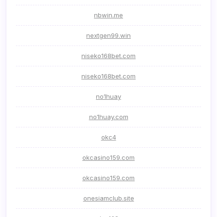
nbwin.me
nextgen99.win
niseko168bet.com
niseko168bet.com
no1huay
no1huay.com
okc4
okcasino159.com
okcasino159.com
onesiamclub.site