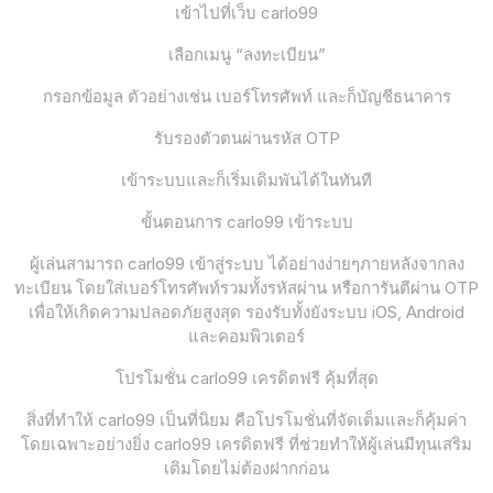
เข้าไปที่เว็บ carlo99
เลือกเมนู “ลงทะเบียน”
กรอกข้อมูล ตัวอย่างเช่น เบอร์โทรศัพท์ และก็บัญชีธนาคาร
รับรองตัวตนผ่านรหัส OTP
เข้าระบบและก็เริ่มเดิมพันได้ในทันที
ขั้นตอนการ carlo99 เข้าระบบ
ผู้เล่นสามารถ carlo99 เข้าสู่ระบบ ได้อย่างง่ายๆภายหลังจากลง
ทะเบียน โดยใส่เบอร์โทรศัพท์รวมทั้งรหัสผ่าน หรือการันตีผ่าน OTP
เพื่อให้เกิดความปลอดภัยสูงสุด รองรับทั้งยังระบบ iOS, Android
และคอมพิวเตอร์
โปรโมชั่น carlo99 เครดิตฟรี คุ้มที่สุด
สิ่งที่ทำให้ carlo99 เป็นที่นิยม คือโปรโมชั่นที่จัดเต็มและก็คุ้มค่า
โดยเฉพาะอย่างยิ่ง carlo99 เครดิตฟรี ที่ช่วยทำให้ผู้เล่นมีทุนเสริม
เติมโดยไม่ต้องฝากก่อน