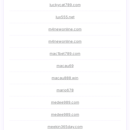
luckycat789.com
lux555.net
m4newonline.com
m4newonline.com
mac1bet789.com
macau69
macau888.win
mario678
medee989.com
medee989.com
meekin365day.com