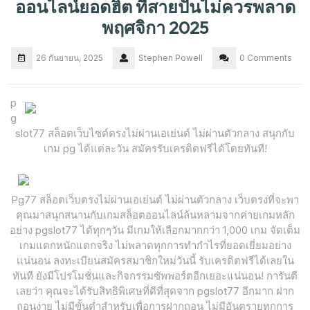
ออนไลน์ยอดฮิต ที่สายปั่นไม่ควรพลาด
พฤศจิกา 2025
26 กันยายน, 2025
Stephen Powell
0 Comments
p
g
slot77 สล็อตเว็บไซต์ตรงไม่ผ่านเอเย่นต์ ไม่ผ่านตัวกลาง สนุกกับ
เกม pg ได้แต่ละวัน สมัครรับเครดิตฟรีได้โดยทันที!
Pg77 สล็อตเว็บตรงไม่ผ่านเอเย่นต์ ไม่ผ่านตัวกลาง เว็บตรงที่จะพา
คุณมาสนุกสนานกับเกมสล็อตออนไลน์ล้นหลามจากค่ายเกมหลัก
อย่าง pgslot77 ได้ทุกๆวัน มีเกมให้เลือกมากกว่า 1,000 เกม จัดเต็ม
เกมแตกหนักแตกจริง ไม่พลาดทุกการทำกำไรที่ยอดเยี่ยมอย่าง
แน่นอน ลงทะเบียนสมัครสมาชิกใหม่วันนี้ รับเครดิตฟรีได้เลยใน
ทันที ยังมีโปรโมชั่นและกิจกรรมซัพพอร์ตอีกเยอะแน่นอน! การันตี
เลยว่า คุณจะได้รับสิทธิพิเศษที่ดีที่สุดจาก pgslot77 อีกมาก ฝาก
ถอนง่าย ไม่มีขั้นต่ำสำหรับเพื่อการฝากถอน ไม่มีอันตรายทุกการ