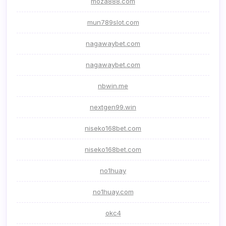
moza888.com
mun789slot.com
nagawaybet.com
nagawaybet.com
nbwin.me
nextgen99.win
niseko168bet.com
niseko168bet.com
no1huay
no1huay.com
okc4