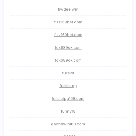
fiwdee.win
fizz169bet.com
fizz169bet.com
fox689ok.com
fox689ok.com
fullslot
fullslotpg
fullslotpg168.com
funny18
gachawin168.com