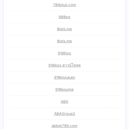
789plus.com
888pg
8lots.me
8lots.me
918Kiss
918kiss ดาวน์โหลด
918kissauto
918kissme
ABA
ABAGroup2
abbet789.com