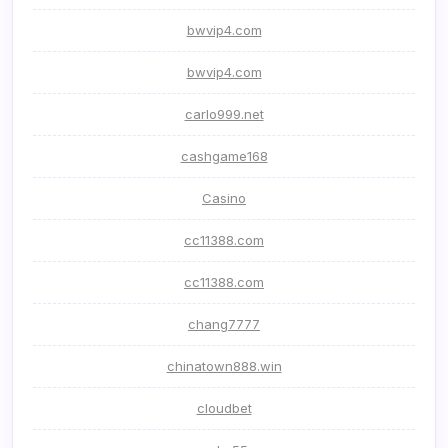
bwvip4.com
bwvip4.com
carlo999.net
cashgame168
Casino
cc11388.com
cc11388.com
chang7777
chinatown888.win
cloudbet