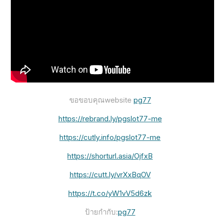
ขอขอบคุณwebsite
pg77
https://rebrand.ly/pgslot77-me
https://cutly.info/pgslot77-me
https://shorturl.asia/OjfxB
https://cutt.ly/vrXxBqOV
https://t.co/yW1vV5d6zk
ป้ายกำกับ:
pg77