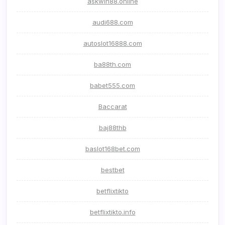
askwin88.online
audi688.com
autoslot16888.com
ba88th.com
babet555.com
Baccarat
baj88thb
baslot168bet.com
bestbet
betflixtikto
betflixtikto.info