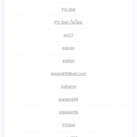
PG Slot
PG Slot เว็บใหม่
pg77
pgceo
pgfish
pggold168bet.com
pgheng
pgheng99
pgjoker69
PGSlot