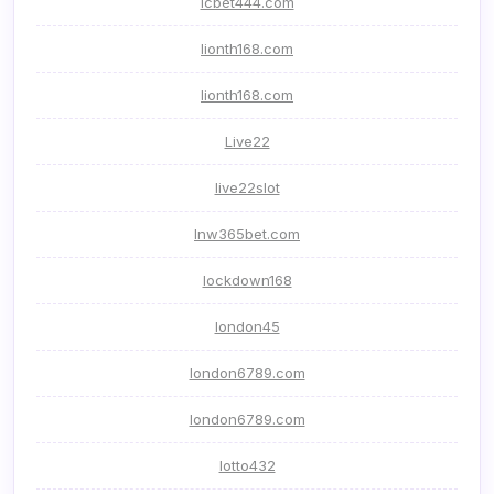
lcbet444.com
lionth168.com
lionth168.com
Live22
live22slot
lnw365bet.com
lockdown168
london45
london6789.com
london6789.com
lotto432