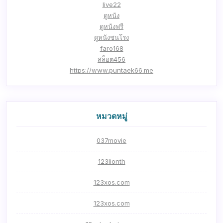
live22
ดูหนัง
ดูหนังฟรี
ดูหนังชนโรง
faro168
สล็อต456
https://www.puntaek66.me
หมวดหมู่
037movie
123lionth
123xos.com
123xos.com