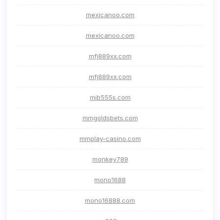
mexicanoo.com
mexicanoo.com
mfj889xx.com
mfj889xx.com
mib555s.com
mmgoldsbets.com
mmplay-casino.com
monkey789
mono1688
mono16888.com