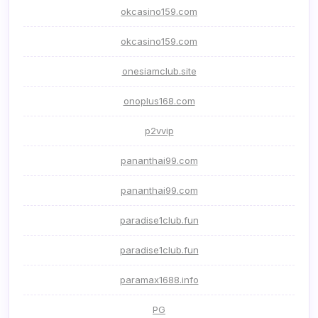
okcasino159.com
okcasino159.com
onesiamclub.site
onoplus168.com
p2vvip
pananthai99.com
pananthai99.com
paradise1club.fun
paradise1club.fun
paramax1688.info
PG