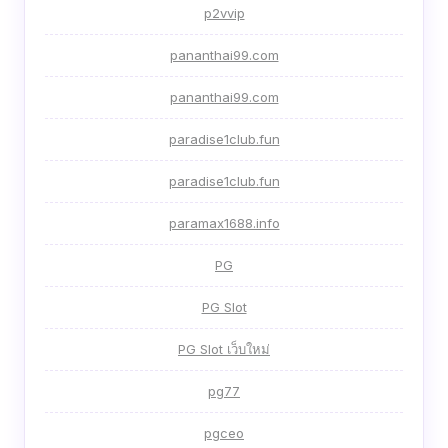
p2vvip
pananthai99.com
pananthai99.com
paradise1club.fun
paradise1club.fun
paramax1688.info
PG
PG Slot
PG Slot เว็บใหม่
pg77
pgceo