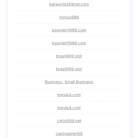
betworld369hot.com
bonus888
boonlert1688.com
boonlert1688.com
brazil999 slot
brazil999 slot
Business, Small Business
bwvip4.com
bwvip4.com
carlo999.net
cashgame168