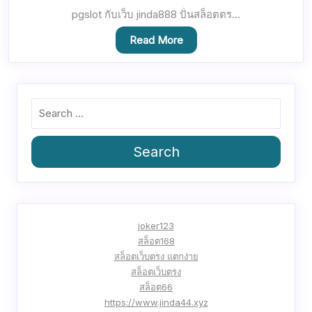
pgslot กับเว็บ jinda888 ปั่นสล็อตตร…
Read More
Search
joker123
สล็อต168
สล็อตเว็บตรง แตกง่าย
สล็อตเว็บตรง
สล็อต66
https://www.jinda44.xyz