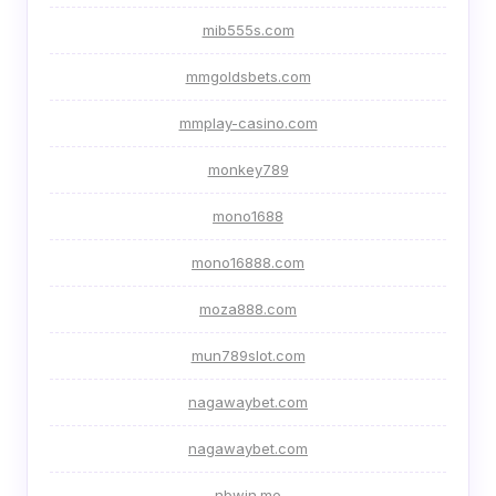
mib555s.com
mmgoldsbets.com
mmplay-casino.com
monkey789
mono1688
mono16888.com
moza888.com
mun789slot.com
nagawaybet.com
nagawaybet.com
nbwin.me