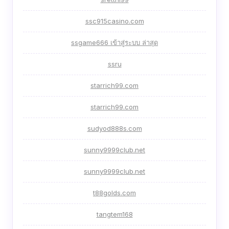
ssc915casino.com
ssgame666 เข้าสู่ระบบ ล่าสุด
ssru
starrich99.com
starrich99.com
sudyod888s.com
sunny9999club.net
sunny9999club.net
t88golds.com
tangtem168