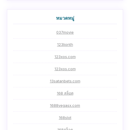
หมวดหมู่
037movie
123lionth
123xos.com
123xos.com
13satanbets.com
168 สล็อต
1688vegasx.com
168slot
168สล็อต