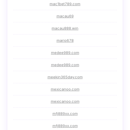
mac1bet789.com
macau69
macau888.win
mario678
medee989.com
medee989.com
meekin365day.com
mexicanoo.com
mexicanoo.com
mfj889xx.com
mfj889xx.com