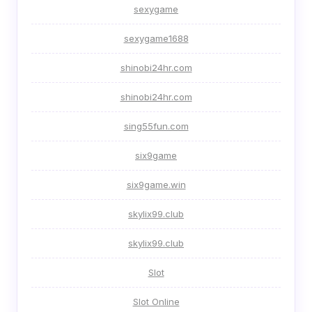
sexygame
sexygame1688
shinobi24hr.com
shinobi24hr.com
sing55fun.com
six9game
six9game.win
skylix99.club
skylix99.club
Slot
Slot Online