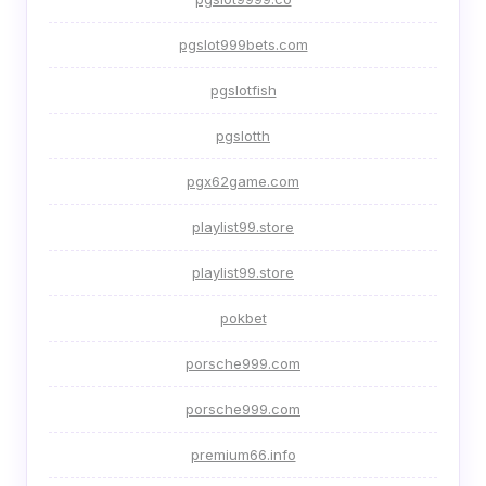
pgslot999bets.com
pgslotfish
pgslotth
pgx62game.com
playlist99.store
playlist99.store
pokbet
porsche999.com
porsche999.com
premium66.info