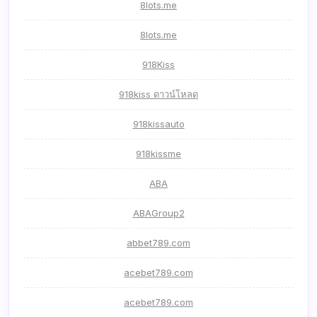
8lots.me
8lots.me
918Kiss
918kiss ดาวน์โหลด
918kissauto
918kissme
ABA
ABAGroup2
abbet789.com
acebet789.com
acebet789.com