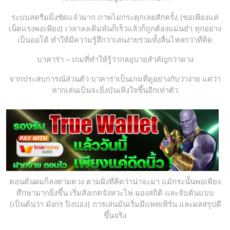
ระบบสตรีมมิ่งชัดแจ๋วมาก ภาพไม่กระตุกเลยสักครั้ง (ขอเพียงแค่
เน็ตแรงพอเพียง) เวลาลงเดิมพันก็เร็วแล้วก็ถูกต้องแม่นยำ ทุกอย่าง
เป็นออโต้ ทำให้มีความรู้สึกว่าเล่นง่ายรวมทั้งลื่นไหลกว่าที่คิด
บาคาร่า – เกมที่ทำให้รู้ว่ากลอุบายสำคัญกว่าดวง
จากประสบการณ์ส่วนตัว บาคาร่าเป็นเกมที่ดูอย่างกับว่าง่าย แต่ว่า
หากเล่นเป็นจะยิ่งบันเทิงใจขึ้นอีกเท่าตัว
ตอนต้นผมก็ลงตามดวง ตามฝั่งที่คิดว่าน่าจะมา แม้กระนั้นพอเพียง
ศึกษามากยิ่งขึ้น เริ่มสังเกตจังหวะไพ่ มองสถิติ และจับต้นแบบ
(เป็นต้นว่า มังกร ปิงปอง) การเล่นมันเริ่มมีแพทเทิร์น และผลสรุปดี
ขึ้นจริง