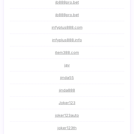
ib888pro.bet
ib888pro.bet
infyplus888.com
infyplus888.info
item388.com
jav
jinda55
jinda888
Joker123
joker123auto
joker123th