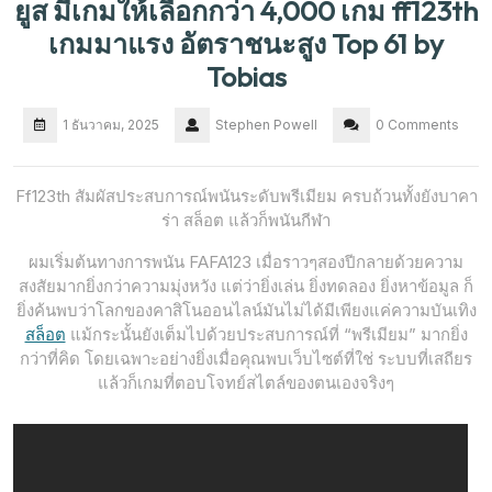
ยูส มีเกมให้เลือกกว่า 4,000 เกม ff123th
เกมมาแรง อัตราชนะสูง Top 61 by
Tobias
1 ธันวาคม, 2025
Stephen Powell
0 Comments
Ff123th สัมผัสประสบการณ์พนันระดับพรีเมียม ครบถ้วนทั้งยังบาคา
ร่า สล็อต แล้วก็พนันกีฬา
ผมเริ่มต้นทางการพนัน FAFA123 เมื่อราวๆสองปีกลายด้วยความ
สงสัยมากยิ่งกว่าความมุ่งหวัง แต่ว่ายิ่งเล่น ยิ่งทดลอง ยิ่งหาข้อมูล ก็
ยิ่งค้นพบว่าโลกของคาสิโนออนไลน์มันไม่ได้มีเพียงแค่ความบันเทิง
สล็อต
แม้กระนั้นยังเต็มไปด้วยประสบการณ์ที่ “พรีเมียม” มากยิ่ง
กว่าที่คิด โดยเฉพาะอย่างยิ่งเมื่อคุณพบเว็บไซต์ที่ใช่ ระบบที่เสถียร
แล้วก็เกมที่ตอบโจทย์สไตล์ของตนเองจริงๆ