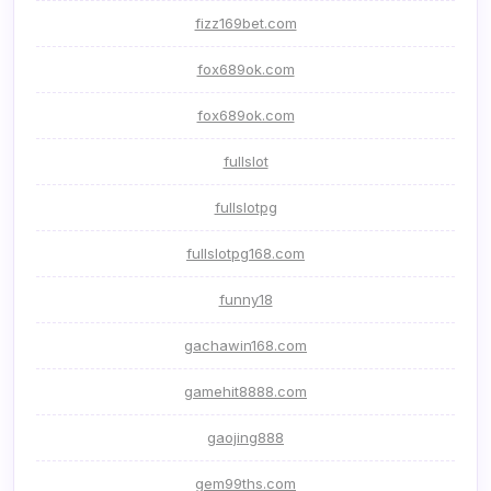
fizz169bet.com
fox689ok.com
fox689ok.com
fullslot
fullslotpg
fullslotpg168.com
funny18
gachawin168.com
gamehit8888.com
gaojing888
gem99ths.com