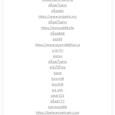
สล็อตเว็บตรง
สล็อต66
https://www.jinda44.xyz
สล็อตเว็บตรง
https://bonus888.life
สล็อต888
slot99
https://www.pussy888fun.io
บาคาร่า
slotxo
สล็อตเว็บตรง
หนังโป๊ไทย
1xbet
funny18
kiss918
pg slot
joker123
สล็อต777
tokyoslot88
https://betwayvietnam.com