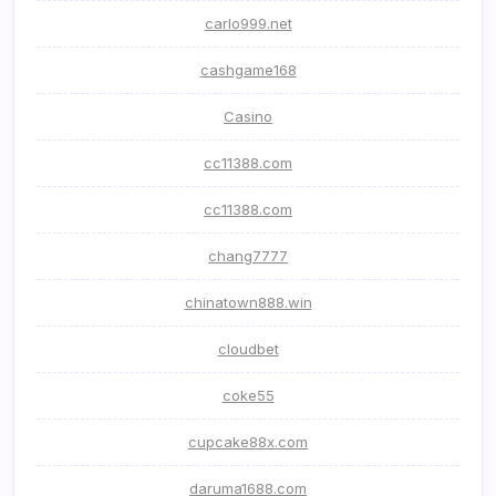
carlo999.net
cashgame168
Casino
cc11388.com
cc11388.com
chang7777
chinatown888.win
cloudbet
coke55
cupcake88x.com
daruma1688.com