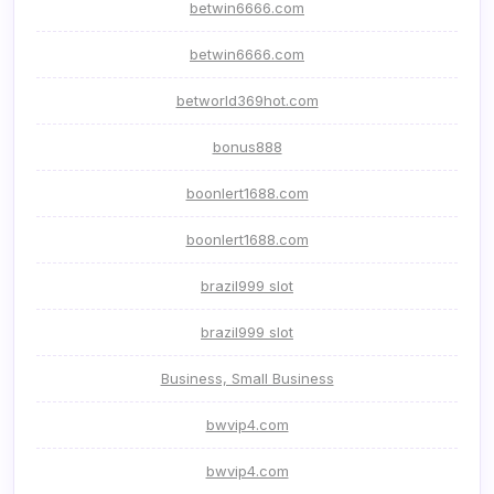
betwin6666.com
betwin6666.com
betworld369hot.com
bonus888
boonlert1688.com
boonlert1688.com
brazil999 slot
brazil999 slot
Business, Small Business
bwvip4.com
bwvip4.com