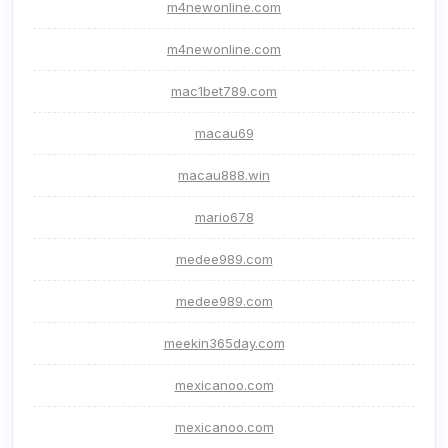
m4newonline.com
m4newonline.com
mac1bet789.com
macau69
macau888.win
mario678
medee989.com
medee989.com
meekin365day.com
mexicanoo.com
mexicanoo.com