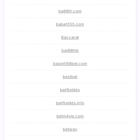
ba88th.com
babet555.com
Baccarat
baj88thb
baslot168bet.com
bestbet
betflixtikto
betflixtikto.info
betm4vip.com
betway