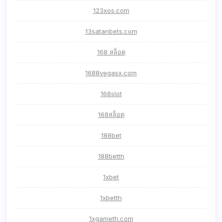
123xos.com
13satanbets.com
168 สล็อต
1688vegasx.com
168slot
168สล็อต
188bet
188betth
1xbet
1xbetth
1xgameth.com