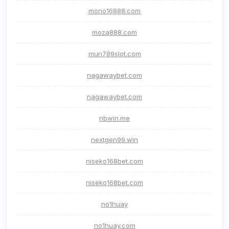
mono16888.com
moza888.com
mun789slot.com
nagawaybet.com
nagawaybet.com
nbwin.me
nextgen99.win
niseko168bet.com
niseko168bet.com
no1huay
no1huay.com