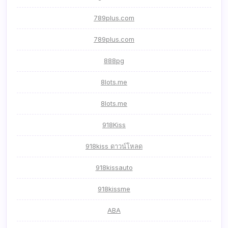
789plus.com
789plus.com
888pg
8lots.me
8lots.me
918Kiss
918kiss ดาวน์โหลด
918kissauto
918kissme
ABA