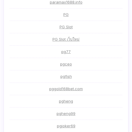
paramax1688.info
PG
PG Slot
PG Slot เว็บใหม่
pg77
pgceo
pgfish
pggold168bet.com
pgheng
pgheng99
pgjoker69