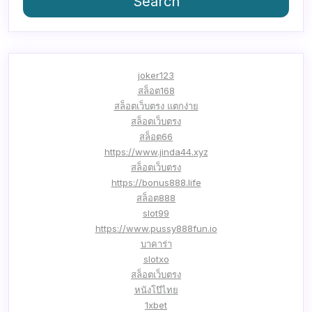
Search
joker123
สล็อต168
สล็อตเว็บตรง แตกง่าย
สล็อตเว็บตรง
สล็อต66
https://www.jinda44.xyz
สล็อตเว็บตรง
https://bonus888.life
สล็อต888
slot99
https://www.pussy888fun.io
บาคาร่า
slotxo
สล็อตเว็บตรง
หนังโป๊ไทย
1xbet