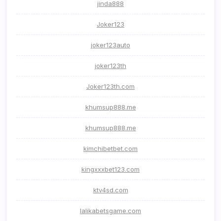
jinda888
Joker123
joker123auto
joker123th
Joker123th.com
khumsup888.me
khumsup888.me
kimchibetbet.com
kingxxxbet123.com
ktv4sd.com
lalikabetsgame.com