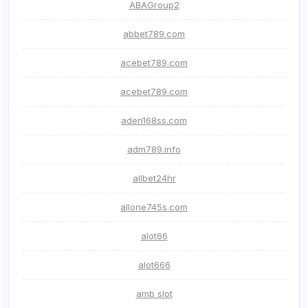
ABAGroup2
abbet789.com
acebet789.com
acebet789.com
aden168ss.com
adm789.info
allbet24hr
allone745s.com
alot66
alot666
amb slot