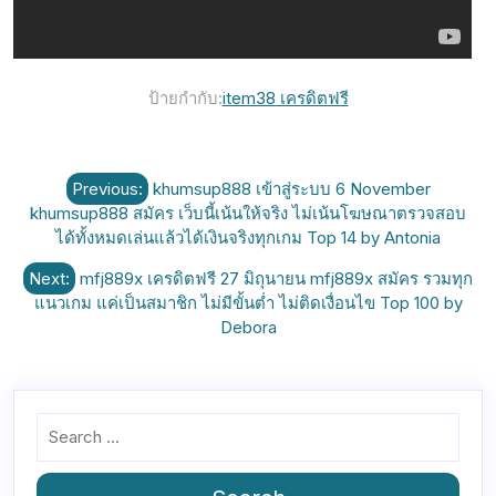
ป้ายกำกับ:
item38 เครดิตฟรี
แนะแนว
Previous:
khumsup888 เข้าสู่ระบบ 6 November
เรื่อง
khumsup888 สมัคร เว็บนี้เน้นให้จริง ไม่เน้นโฆษณาตรวจสอบ
ได้ทั้งหมดเล่นแล้วได้เงินจริงทุกเกม Top 14 by Antonia
Next:
mfj889x เครดิตฟรี 27 มิถุนายน mfj889x สมัคร รวมทุก
แนวเกม แค่เป็นสมาชิก ไม่มีขั้นต่ำ ไม่ติดเงื่อนไข Top 100 by
Debora