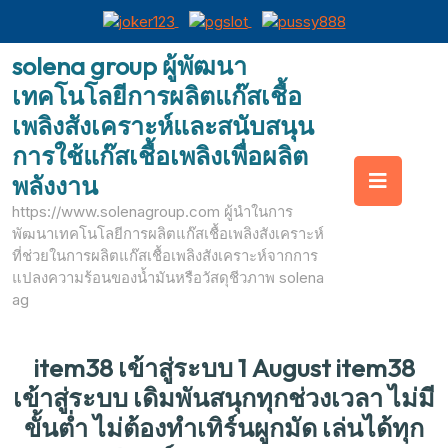
Skip
solena group ผู้พัฒนา
to
เทคโนโลยีการผลิตแก๊สเชื้อ
content
เพลิงสังเคราะห์และสนับสนุน
การใช้แก๊สเชื้อเพลิงเพื่อผลิต
Op
พลังงาน
https://www.solenagroup.com ผู้นำในการ
But
พัฒนาเทคโนโลยีการผลิตแก๊สเชื้อเพลิงสังเคราะห์
ที่ช่วยในการผลิตแก๊สเชื้อเพลิงสังเคราะห์จากการ
แปลงความร้อนของน้ำมันหรือวัสดุชีวภาพ solena
ag
item38 เข้าสู่ระบบ 1 August item38
เข้าสู่ระบบ เดิมพันสนุกทุกช่วงเวลา ไม่มี
ขั้นต่ำ ไม่ต้องทำเทิร์นผูกมัด เล่นได้ทุก