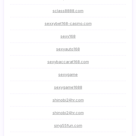
sclass8888.com
sexxybet168-casino.com
sexy168
sexyauto168
sexybaccarat168.com
sexygame
sexygame1688
shinobi24hr.com
shinobi24hr.com
sing55fun.com