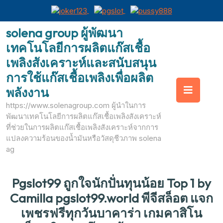
Skip
solena group ผู้พัฒนา
to
เทคโนโลยีการผลิตแก๊สเชื้อ
content
เพลิงสังเคราะห์และสนับสนุน
การใช้แก๊สเชื้อเพลิงเพื่อผลิต
Op
พลังงาน
https://www.solenagroup.com ผู้นำในการ
But
พัฒนาเทคโนโลยีการผลิตแก๊สเชื้อเพลิงสังเคราะห์
ที่ช่วยในการผลิตแก๊สเชื้อเพลิงสังเคราะห์จากการ
แปลงความร้อนของน้ำมันหรือวัสดุชีวภาพ solena
ag
Pgslot99 ถูกใจนักปั่นทุนน้อย Top 1 by
Camilla pgslot99.world พีจีสล็อต แจก
เพชรฟรีทุกวันบาคาร่า เกมคาสิโน