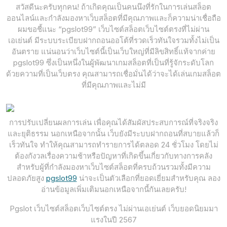
สวัสดีนะครับทุกคน! ถ้าเกิดคุณเป็นคนนึงที่รักในการเล่นสล็อต
ออนไลน์และกำลังมองหาเว็บสล็อตที่มีคุณภาพและก็ความน่าเชื่อถือ
ผมขอชี้แนะ “pgslot99” เว็บไซต์สล็อตเว็บไซต์ตรงที่ไม่ผ่าน
เอเย่นต์ มีระบบระเบียบฝากถอนออโต้ที่รวดเร็วทันใจรวมทั้งไม่เป็น
อันตราย แน่นอนว่าเว็บไซต์นี้เป็นเว็บใหญ่ที่มีลิขสิทธิ์แท้จากค่าย
pgslot99 ซึ่งเป็นหนึ่งในผู้พัฒนาเกมสล็อตที่เป็นที่รู้จักระดับโลก
ด้วยความที่เป็นเว็บตรง คุณสามารถเชื่อมั่นได้ว่าจะได้เล่นเกมสล็อต
ที่มีคุณภาพและไม่มี
การปรับเปลี่ยนผลการเล่น เพื่อคุณได้สัมผัสประสบการณ์ที่จริงจริง
และยุติธรรม นอกเหนือจากนั้น เว็บยังมีระบบฝากถอนที่สบายแล้วก็
เร็วทันใจ ทำให้คุณสามารถทำรายการได้ตลอด 24 ชั่วโมง โดยไม่
ต้องกังวลเรื่องความช้าหรือปัญหาที่เกิดขึ้นเกี่ยวกับทางการคลัง
สำหรับผู้ที่กำลังมองหาเว็บไซต์สล็อตที่ครบถ้วนรวมทั้งมีความ
ปลอดภัยสูง
pgslot99
น่าจะเป็นตัวเลือกที่ยอดเยี่ยมสำหรับคุณ ลอง
อ่านข้อมูลเพิ่มเติมนอกเหนือจากนี้กันเลยครับ!
Pgslot เว็บไซต์สล็อตเว็บไซต์ตรง ไม่ผ่านเอเย่นต์ เว็บยอดนิยมมา
แรงในปี 2567