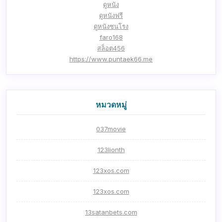
ดูหนัง
ดูหนังฟรี
ดูหนังชนโรง
faro168
สล็อต456
https://www.puntaek66.me
หมวดหมู่
037movie
123lionth
123xos.com
123xos.com
13satanbets.com