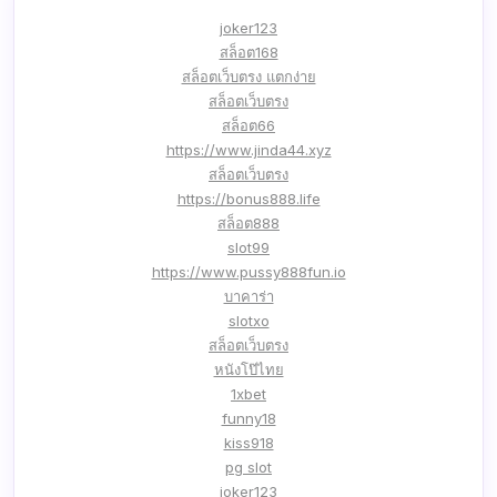
joker123
สล็อต168
สล็อตเว็บตรง แตกง่าย
สล็อตเว็บตรง
สล็อต66
https://www.jinda44.xyz
สล็อตเว็บตรง
https://bonus888.life
สล็อต888
slot99
https://www.pussy888fun.io
บาคาร่า
slotxo
สล็อตเว็บตรง
หนังโป๊ไทย
1xbet
funny18
kiss918
pg slot
joker123