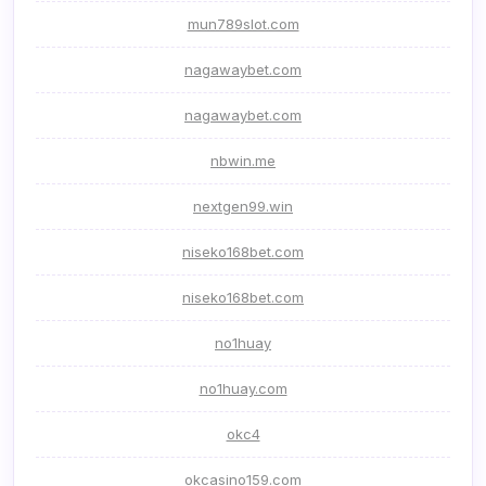
mun789slot.com
nagawaybet.com
nagawaybet.com
nbwin.me
nextgen99.win
niseko168bet.com
niseko168bet.com
no1huay
no1huay.com
okc4
okcasino159.com