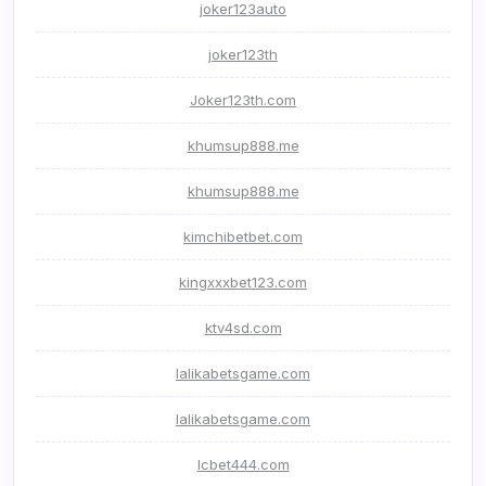
joker123auto
joker123th
Joker123th.com
khumsup888.me
khumsup888.me
kimchibetbet.com
kingxxxbet123.com
ktv4sd.com
lalikabetsgame.com
lalikabetsgame.com
lcbet444.com