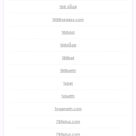
168 สล็อต
1688vegasx.com
168slot
168สล็อต
188bet
188betth
1xbet
1xbetth
1xgameth.com
789plus.com
789plus.com