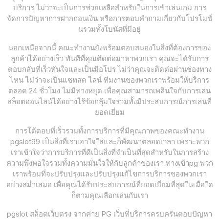
บริการ ไม่ว่าจะเป็นการช่วยเหลือสำหรับในการเข้าเล่นเกม การ
จัดการปัญหาการฝากถอนเงิน หรือการตอบคำถามเกี่ยวกับโปรโมชั่
นรวมทั้งโบนัสที่มีอยู่
นอกเหนือจากนี้ คณะทำงานยังพร้อมตอบสนองในสิ่งที่ต้องการของ
ลูกค้าได้อย่างเร็ว ทันทีที่คุณติดต่อมาหาพวกเรา คุณจะได้รับการ
ตอบกลับที่เร็วทันใจและเป็นมือโปร ไม่ว่าคุณจะติดต่อผ่านช่องทาง
ไหน ไม่ว่าจะเป็นแชทสด ไลน์ ทีมงานของพวกเราพร้อมให้บริการ
ตลอด 24 ชั่วโมง ไม่มีทางหยุด เพื่อคุณสามารถเพลินใจกับการเล่น
สล็อตออนไลน์ได้อย่างไร้ข้อกลุ้มใจรวมทั้งมีประสบการณ์การเล่นที่
ยอดเยี่ยม
การโต้ตอบที่เร็วรวมทั้งการบริการที่มีคุณภาพของคณะทำงาน
pgslot99 เป็นสิ่งที่เราเอาใจใส่และก็พัฒนาตลอดเวลา เพราะพวก
เราเข้าใจว่าการบริการที่ดีเป็นสิ่งที่จำเป็นที่สุดสำหรับในการสร้าง
ความพึงพอใจรวมทั้งความมั่นใจให้กับลูกค้าของเรา ทางเข้าpg พวก
เราพร้อมที่จะปรับปรุงและปรับปรุงแก้ไขการบริการของพวกเรา
อย่างสม่ำเสมอ เพื่อคุณได้รับประสบการณ์ที่ยอดเยี่ยมที่สุดในเมื่อใด
ก็ตามคุณเลือกเล่นกับเรา
pgslot สล็อตเว็บตรง จากค่าย PG เว็บที่บริการครบครันตอบปัญหา