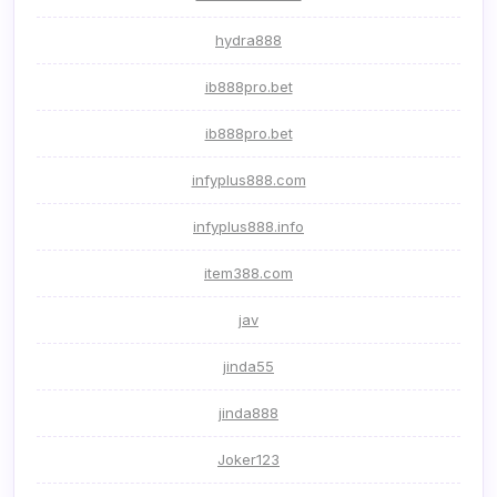
hydra888
ib888pro.bet
ib888pro.bet
infyplus888.com
infyplus888.info
item388.com
jav
jinda55
jinda888
Joker123