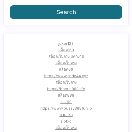
Search
joker123
สล็อต168
สล็อตเว็บตรง แตกง่าย
สล็อตเว็บตรง
สล็อต66
https://www.jinda44.xyz
สล็อตเว็บตรง
https://bonus888.life
สล็อต888
slot99
https://www.pussy888fun.io
บาคาร่า
slotxo
สล็อตเว็บตรง