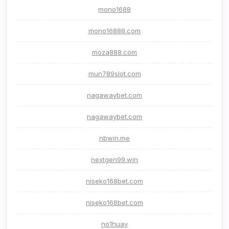
mono1688
mono16888.com
moza888.com
mun789slot.com
nagawaybet.com
nagawaybet.com
nbwin.me
nextgen99.win
niseko168bet.com
niseko168bet.com
no1huay