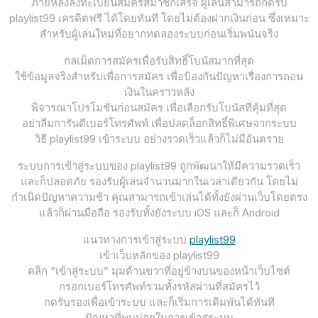
ภายหลังลงทะเบียนสมัครสมาชิกเสร็จ ผู้เล่นสามารถกดรับ
playlist99 เครดิตฟรี ได้โดยทันที โดยไม่ต้องฝากเงินก่อน ซึ่งเหมาะ
สำหรับผู้เล่นใหม่ที่อยากทดลองระบบก่อนเริ่มพนันจริง
กลเม็ดการสมัครเพื่อรับสิทธิ์โบนัสมากที่สุด
ใช้ข้อมูลจริงสำหรับเพื่อการสมัคร เพื่อป้องกันปัญหาเรื่องการถอน
เงินในคราวหลัง
พิจารณาโปรโมชั่นก่อนสมัคร เพื่อเลือกรับโบนัสที่คุ้มที่สุด
อย่าลืมการันตีเบอร์โทรศัพท์ เพื่อปลดล็อกสิทธิ์พิเศษจากระบบ
วิธี playlist99 เข้าระบบ อย่างรวดเร็วแล้วก็ไม่มีอันตราย
ระบบการเข้าสู่ระบบของ playlist99 ถูกพัฒนาให้มีความรวดเร็ว
และก็ปลอดภัย รองรับผู้เล่นจำนวนมากในเวลาเดียวกัน โดยไม่
กำเนิดปัญหาความช้า คุณสามารถเข้าเล่นได้ทั้งยังผ่านเว็บโดยตรง
แล้วก็ผ่านมือถือ รองรับทั้งยังระบบ iOS และก็ Android
แนวทางการเข้าสู่ระบบ
playlist99
เข้าเว็บหลักของ playlist99
คลิก “เข้าสู่ระบบ” มุมด้านขวาที่อยู่ข้างบนของหน้าเว็บไซต์
กรอกเบอร์โทรศัพท์รวมทั้งรหัสผ่านที่สมัครไว้
กดรับรองเพื่อเข้าระบบ และก็เริ่มการเดิมพันได้ทันที
ปัญหาที่พบบ่อยในการเข้าสู่ระบบ