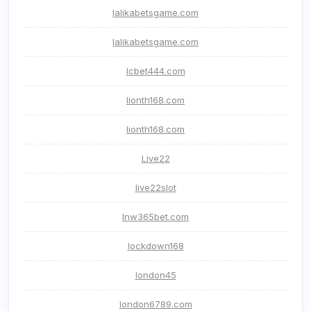
lalikabetsgame.com
lalikabetsgame.com
lcbet444.com
lionth168.com
lionth168.com
Live22
live22slot
lnw365bet.com
lockdown168
london45
london6789.com