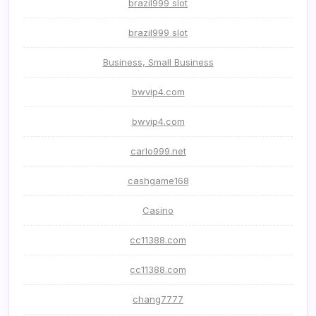
brazil999 slot
brazil999 slot
Business, Small Business
bwvip4.com
bwvip4.com
carlo999.net
cashgame168
Casino
cc11388.com
cc11388.com
chang7777