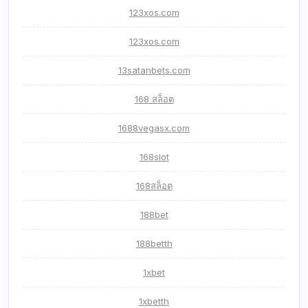
123xos.com
123xos.com
13satanbets.com
168 สล็อต
1688vegasx.com
168slot
168สล็อต
188bet
188betth
1xbet
1xbetth