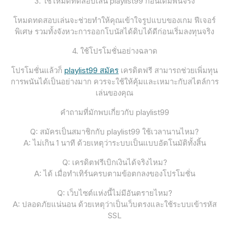
3. ใช้โหมดทดสอบเล่น playlist99 ก่อนเดิมพันจริง
โหมดทดสอบเล่นจะช่วยทำให้คุณเข้าใจรูปแบบของเกม ฟีเจอร์
พิเศษ รวมทั้งจังหวะการออกโบนัสได้ดิบได้ดีก่อนเริ่มลงทุนจริง
4. ใช้โปรโมชั่นอย่างฉลาด
โปรโมชั่นแล้วก็
playlist99 สมัคร
เครดิตฟรี สามารถช่วยเพิ่มทุน
การพนันได้เป็นอย่างมาก ควรจะใช้ให้คุ้มและเหมาะกับสไตล์การ
เล่นของคุณ
คำถามที่มักพบเกี่ยวกับ playlist99
Q: สมัครเป็นสมาชิกกับ playlist99 ใช้เวลานานไหม?
A: ไม่เกิน 1 นาที ด้วยเหตุว่าระบบเป็นแบบอัตโนมัติทั้งสิ้น
Q: เครดิตฟรีเบิกเงินได้จริงไหม?
A: ได้ เมื่อทำเทิร์นครบตามข้อตกลงของโปรโมชั่น
Q: เว็บไซต์แห่งนี้ไม่มีอันตรายไหม?
A: ปลอดภัยแน่นอน ด้วยเหตุว่าเป็นเว็บตรงและใช้ระบบเข้ารหัส
SSL