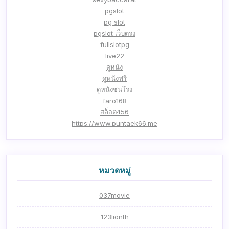
pgslot
pg slot
pgslot เว็บตรง
fullslotpg
live22
ดูหนัง
ดูหนังฟรี
ดูหนังชนโรง
faro168
สล็อต456
https://www.puntaek66.me
หมวดหมู่
037movie
123lionth