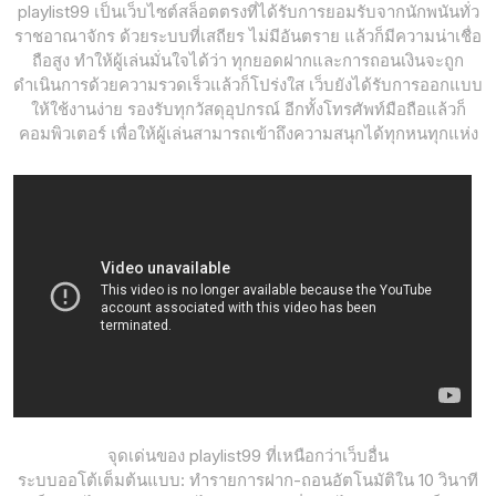
playlist99 เป็นเว็บไซต์สล็อตตรงที่ได้รับการยอมรับจากนักพนันทั่ว
ราชอาณาจักร ด้วยระบบที่เสถียร ไม่มีอันตราย แล้วก็มีความน่าเชื่อ
ถือสูง ทำให้ผู้เล่นมั่นใจได้ว่า ทุกยอดฝากและการถอนเงินจะถูก
ดำเนินการด้วยความรวดเร็วแล้วก็โปร่งใส เว็บยังได้รับการออกแบบ
ให้ใช้งานง่าย รองรับทุกวัสดุอุปกรณ์ อีกทั้งโทรศัพท์มือถือแล้วก็
คอมพิวเตอร์ เพื่อให้ผู้เล่นสามารถเข้าถึงความสนุกได้ทุกหนทุกแห่ง
จุดเด่นของ playlist99 ที่เหนือกว่าเว็บอื่น
ระบบออโต้เต็มต้นแบบ: ทำรายการฝาก-ถอนอัตโนมัติใน 10 วินาที