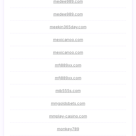
medee989.com
medee989.com
meekin365day.com
mexicanoo.com
mexicanoo.com
mfj889xx.com
mfj889xx.com
mib555s.com
mmgoldsbets.com
mmplay-casino.com
monkey789