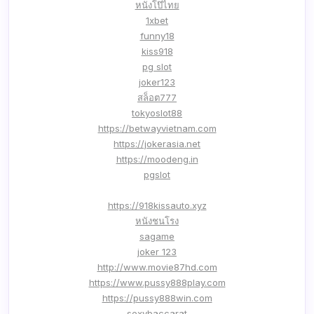
หนังโป๊ไทย
1xbet
funny18
kiss918
pg slot
joker123
สล็อต777
tokyoslot88
https://betwayvietnam.com
https://jokerasia.net
https://moodeng.in
pgslot
https://918kissauto.xyz
หนังชนโรง
sagame
joker 123
http://www.movie87hd.com
https://www.pussy888play.com
https://pussy888win.com
sexybaccarat