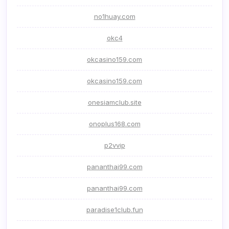
no1huay.com
okc4
okcasino159.com
okcasino159.com
onesiamclub.site
onoplus168.com
p2vvip
pananthai99.com
pananthai99.com
paradise1club.fun