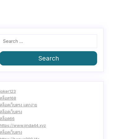
Search
joker123
สล็อต168
สล็อตเว็บตรง แตกง่าย
สล็อตเว็บตรง
สล็อต66
https://www.jinda44.xyz
สล็อตเว็บตรง