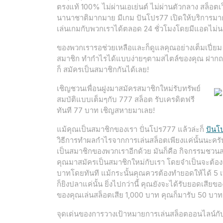
ตรงแท้ 100% ไม่ผ่านเอเย่นต์ ไม่ผ่านตัวกลาง สล็อตเว็
นานาชาติมากมาย มีเกม ปันโปร77 เปิดให้บริการมาก
เล่นเกมกับพวกเราได้ตลอด 24 ชั่วโมงโดยมีแอดไม่น
ของพวกเรารอช่วยเหลือและก็ดูแลคุณอย่างเต็มเปี่ยม
สมาชิก ทำกำไรได้แบบง่ายๆตามสไตล์ของคุณ ฝากถ
ก็ สมัครเป็นสมาชิกกันได้เลย!
เชิญชวนเพื่อนฝูงมาสมัครสมาชิกใหม่รับทรัพย์
สมบัติแบบเต็มๆกับ 777 สล็อต รับเครดิตฟรี
ทันที 77 บาท เชิญสหายมาเลย!
แม้คุณเป็นสมาชิกของเรา ปั่นโปร777 แล้วล่ะก็
ปันโ
วิธีการทำผลกำไรจากการเล่นสล็อตเพียงแค่นั้นนะครั
เป็นสมาชิกของพวกเราอีกด้วย มันก็คือ กิจกรรมชวนสห
คุณมาสมัครเป็นสมาชิกใหม่กับเรา โดยจำเป็นจะต้อง
บาทโดยทันที แม้กระนั้นคุณควรต้องทำยอดให้ได้ 5 เ
ก็ยิงปลาแค่นั้น ยิ่งไปกว่านี้ คุณยังจะได้รับยอดเสีย
ของคุณเล่นสล็อตเสีย 1,000 บาท คุณก็มารับ 50 บ
จุดเด่นของการวางเป้าหมายการเล่นสล็อตออนไลน์กับ