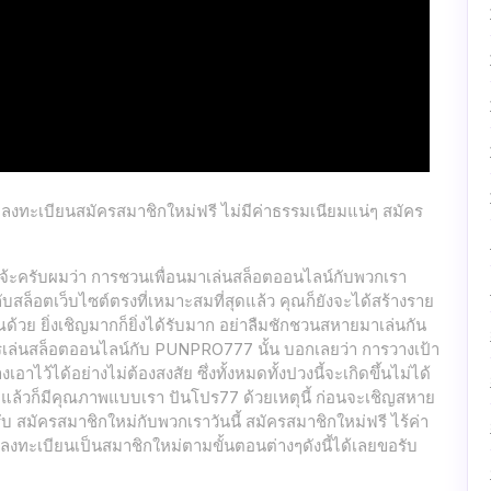
 ลงทะเบียนสมัครสมาชิกใหม่ฟรี ไม่มีค่าธรรมเนียมแน่ๆ สมัคร
จ้ะครับผมว่า การชวนเพื่อนมาเล่นสล็อตออนไลน์กับพวกเรา
็อตเว็บไซต์ตรงที่เหมาะสมที่สุดแล้ว คุณก็ยังจะได้สร้างราย
ด้วย ยิ่งเชิญมากก็ยิ่งได้รับมาก อย่าลืมชักชวนสหายมาเล่นกัน
เล่นสล็อตออนไลน์กับ PUNPRO777 นั้น บอกเลยว่า การวางเป้า
าไว้ได้อย่างไม่ต้องสงสัย ซึ่งทั้งหมดทั้งปวงนี้จะเกิดขึ้นไม่ได้
่ดีแล้วก็มีคุณภาพแบบเรา ปันโปร77 ด้วยเหตุนี้ ก่อนจะเชิญสหาย
บ สมัครสมาชิกใหม่กับพวกเราวันนี้ สมัครสมาชิกใหม่ฟรี ไร้ค่า
ะเบียนเป็นสมาชิกใหม่ตามขั้นตอนต่างๆดังนี้ได้เลยขอรับ