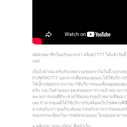
สมัครสมาชิกใหม่กับพวกเรา สล็อต7777 ได้แล้ววันนี้
เลย!
เป็นไงบ้างนะครับกับบทความของเราในวันนี้ บอกเลย
PUNPRO777 นอกจากเพื่อนของคุณจะได้ใช้บริการกับสล
ได้เล็กๆน้อยๆจากการมาใช้บริการของเพื่อนฝูงของคุณ
ครับ และในส่วนของ จุดเด่นของการวางเป้าหมายการ
หมายการเล่นที่ดีจะช่วยให้คุณบรรลุเป้าหมายที่คุณวางเอ
เลย ถ้าหากคุณมิได้ใช้บริการกับสล็อตเว็บไซต์ตรงที
มาเล่นกับเรา คุณก็จะต้องมาเล่นกับพวกเราก่อนนะครั
ขนบธรรมเนียมในการสมัครแน่นอน โดยคุณสามารถลงท
• คลิกปุ่ม ‘ลงทะเบียน’ ที่หน้าเว็บ