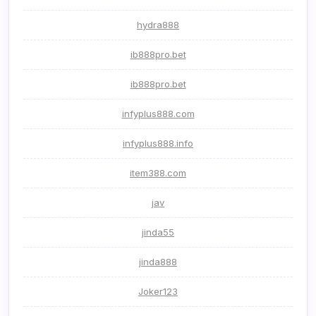
hydra888
ib888pro.bet
ib888pro.bet
infyplus888.com
infyplus888.info
item388.com
jav
jinda55
jinda888
Joker123