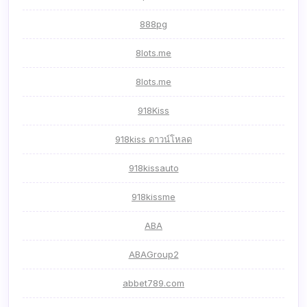
888pg
8lots.me
8lots.me
918Kiss
918kiss ดาวน์โหลด
918kissauto
918kissme
ABA
ABAGroup2
abbet789.com