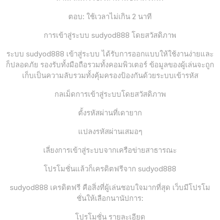
ตอบ: ใช้เวลาไม่เกิน 2 นาที
การเข้าสู่ระบบ sudyod888 โดยสวัสดิภาพ
ระบบ sudyod888 เข้าสู่ระบบ ได้รับการออกแบบให้ใช้งานง่ายและ
ก็ปลอดภัย รองรับทั้งมือถือรวมทั้งคอมพิวเตอร์ ข้อมูลของผู้เล่นจะถูก
เก็บเป็นความลับรวมทั้งคุ้มครองป้องกันด้วยระบบเข้ารหัส
กลเม็ดการเข้าสู่ระบบโดยสวัสดิภาพ
ตั้งรหัสผ่านที่เดายาก
แปลงรหัสผ่านเสมอๆ
เลี่ยงการเข้าสู่ระบบจากเครือข่ายสาธารณะ
โปรโมชั่นแล้วก็เครดิตฟรีจาก sudyod888
sudyod888 เครดิตฟรี คือสิ่งที่ผู้เล่นชอบใจมากที่สุด เว็บมีโปรโม
ชั่นให้เลือกนานัปการ:
โปรโมชั่น รายละเอียด