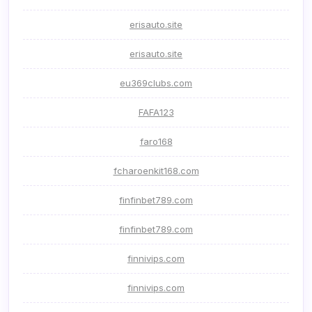
erisauto.site
erisauto.site
eu369clubs.com
FAFA123
faro168
fcharoenkit168.com
finfinbet789.com
finfinbet789.com
finnivips.com
finnivips.com