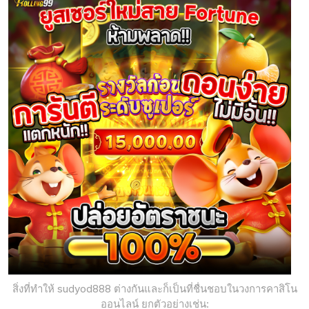
สิ่งที่ทำให้ sudyod888 ต่างกันและก็เป็นที่ชื่นชอบในวงการคาสิโน
ออนไลน์ ยกตัวอย่างเช่น: