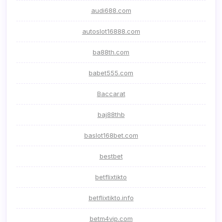
audi688.com
autoslot16888.com
ba88th.com
babet555.com
Baccarat
baj88thb
baslot168bet.com
bestbet
betflixtikto
betflixtikto.info
betm4vip.com