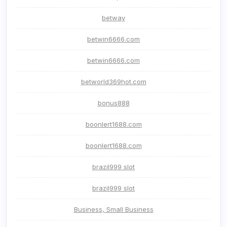
betway
betwin6666.com
betwin6666.com
betworld369hot.com
bonus888
boonlert1688.com
boonlert1688.com
brazil999 slot
brazil999 slot
Business, Small Business