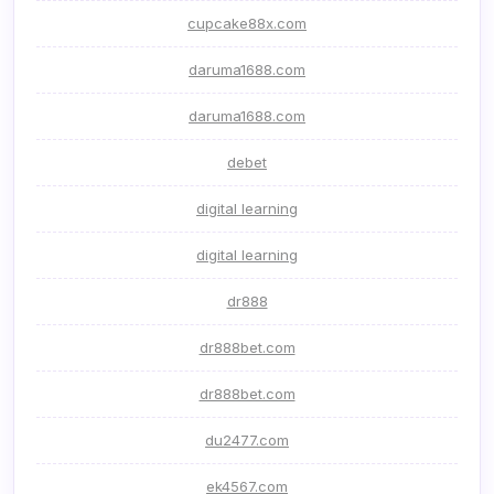
cupcake88x.com
daruma1688.com
daruma1688.com
debet
digital learning
digital learning
dr888
dr888bet.com
dr888bet.com
du2477.com
ek4567.com