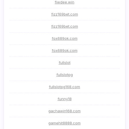
fiwdee.win
fizz169bet.com
fizz169bet.com
fox689ok.com
fox689ok.com
fullslot
fullslotpg
fullslotpg168.com
funny18
gachawin168.com
gamehit8888.com