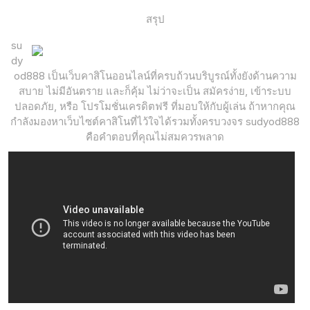
สรุป
su
dy
od888 เป็นเว็บคาสิโนออนไลน์ที่ครบถ้วนบริบูรณ์ทั้งยังด้านความ
สบาย ไม่มีอันตราย และก็คุ้ม ไม่ว่าจะเป็น สมัครง่าย, เข้าระบบ
ปลอดภัย, หรือ โปรโมชั่นเครดิตฟรี ที่มอบให้กับผู้เล่น ถ้าหากคุณ
กำลังมองหาเว็บไซต์คาสิโนที่ไว้ใจได้รวมทั้งครบวงจร sudyod888
คือคำตอบที่คุณไม่สมควรพลาด