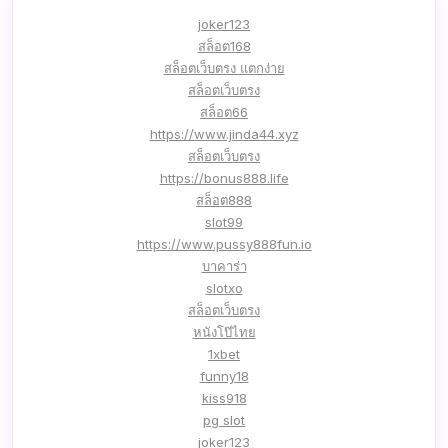
joker123
สล็อต168
สล็อตเว็บตรง แตกง่าย
สล็อตเว็บตรง
สล็อต66
https://www.jinda44.xyz
สล็อตเว็บตรง
https://bonus888.life
สล็อต888
slot99
https://www.pussy888fun.io
บาคาร่า
slotxo
สล็อตเว็บตรง
หนังโป๊ไทย
1xbet
funny18
kiss918
pg slot
joker123