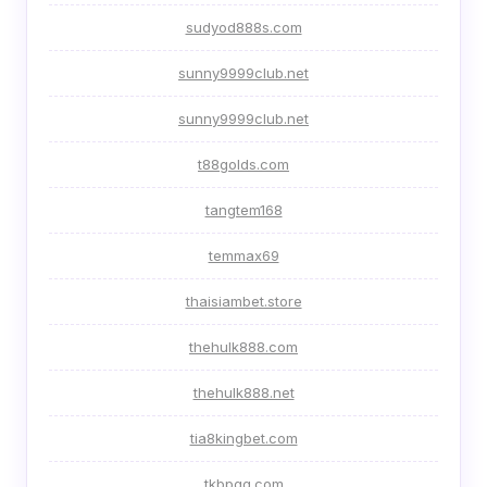
sudyod888s.com
sunny9999club.net
sunny9999club.net
t88golds.com
tangtem168
temmax69
thaisiambet.store
thehulk888.com
thehulk888.net
tia8kingbet.com
tkbpgg.com