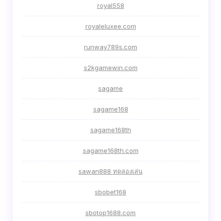
royal558
royaleluxee.com
runway789s.com
s2kgamewin.com
sagame
sagame168
sagame168th
sagame168th.com
sawan888 ทดลองเล่น
sbobet168
sbotop1688.com