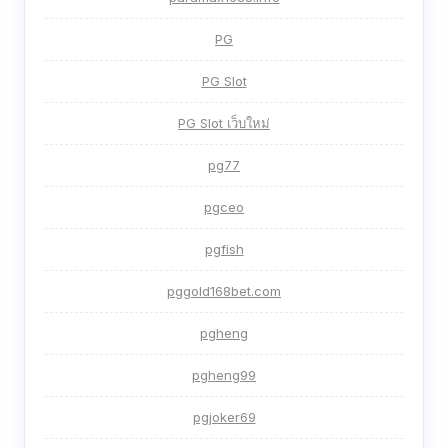
PG
PG Slot
PG Slot เว็บใหม่
pg77
pgceo
pgfish
pggold168bet.com
pgheng
pgheng99
pgjoker69