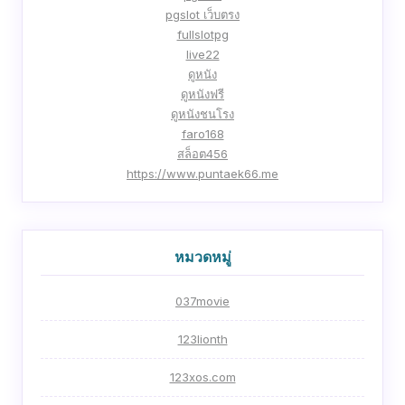
pgslot เว็บตรง
fullslotpg
live22
ดูหนัง
ดูหนังฟรี
ดูหนังชนโรง
faro168
สล็อต456
https://www.puntaek66.me
หมวดหมู่
037movie
123lionth
123xos.com