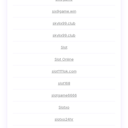
six9game.win
skylix99.club
skylix99.club
Slot
Slot Online
slot1111ok.com
slot168
slotgame6666
Slotxo
slotxo24hr