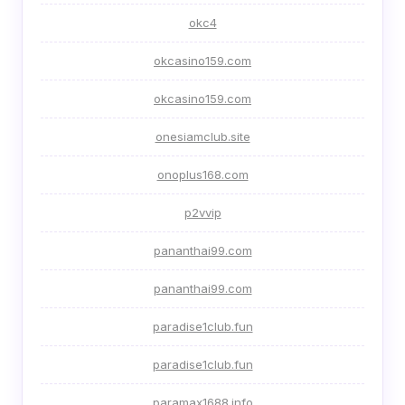
okc4
okcasino159.com
okcasino159.com
onesiamclub.site
onoplus168.com
p2vvip
pananthai99.com
pananthai99.com
paradise1club.fun
paradise1club.fun
paramax1688.info