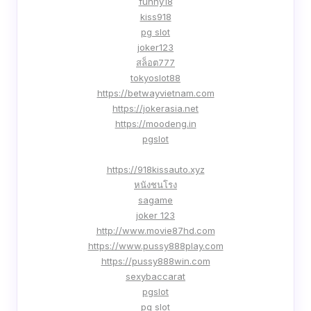
funny18
kiss918
pg slot
joker123
สล็อต777
tokyoslot88
https://betwayvietnam.com
https://jokerasia.net
https://moodeng.in
pgslot
https://918kissauto.xyz
หนังชนโรง
sagame
joker 123
http://www.movie87hd.com
https://www.pussy888play.com
https://pussy888win.com
sexybaccarat
pgslot
pg slot