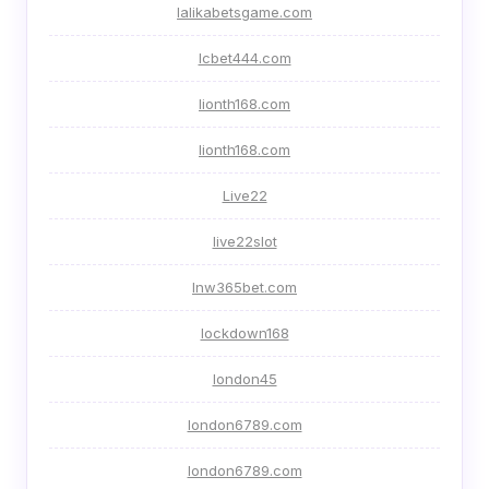
lalikabetsgame.com
lcbet444.com
lionth168.com
lionth168.com
Live22
live22slot
lnw365bet.com
lockdown168
london45
london6789.com
london6789.com