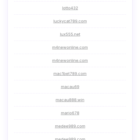
lotto432
luckycat789.com
lux555.net
m4newonline.com
m4newonline.com
mac1bet789.com
macau69
macau888.win
mario678
medee989.com
medee989.com