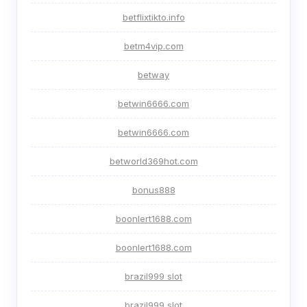
betflixtikto.info
betm4vip.com
betway
betwin6666.com
betwin6666.com
betworld369hot.com
bonus888
boonlert1688.com
boonlert1688.com
brazil999 slot
brazil999 slot