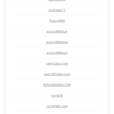
puntaek77
Pussy888
pussy888fun
pussy888play
pussy888win
ramclubx.com
rasri365day.com
RENO88WIN.COM
rich818
rich8188.com