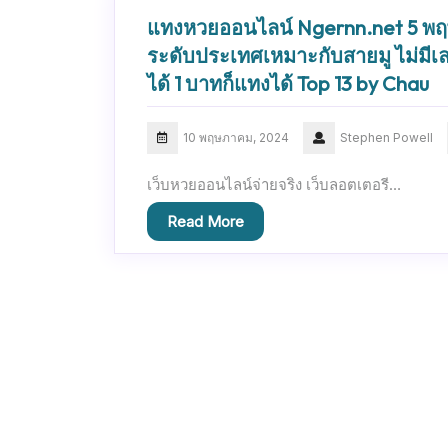
แทงหวยออนไลน์ Ngernn.net 5 พฤ
ระดับประเทศเหมาะกับสายมู ไม่มีเล
ได้ 1 บาทก็แทงได้ Top 13 by Chau
10 พฤษภาคม, 2024
Stephen Powell
เว็บหวยออนไลน์จ่ายจริง เว็บลอตเตอรี…
Read More