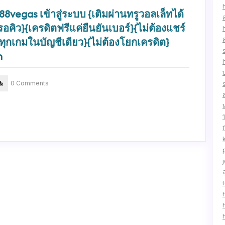
vegas เข้าสู่ระบบ {เติมผ่านทรูวอลเล็ทได้
รอคิว}{เครดิตฟรีแค่ยืนยันเบอร์}{ไม่ต้องแชร์
ด้ทุกเกมในบัญชีเดียว}{ไม่ต้องโยกเครดิต}
n
0 Comments