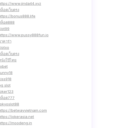
https://www.jinda44.xyz
สล็อตเว็บตรง
https://bonus888.life
สล็อต888
slot99
https://www.pussy888fun.io
บาคาร่า
slotxo
สล็อตเว็บตรง
หนังโป๊ไทย
1xbet
funny18
kiss918
pg slot
joker123
สล็อต777
tokyoslot88
https://betwayvietnam.com
https://jokerasia.net
https://moodeng.in