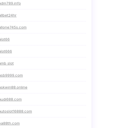
adm789.info
allbet24hr
allone745s.com
alot66
alot666
amb slot
asb9999.com
askwin88.online
audi688.com
autoslot16888.com
ba88th.com