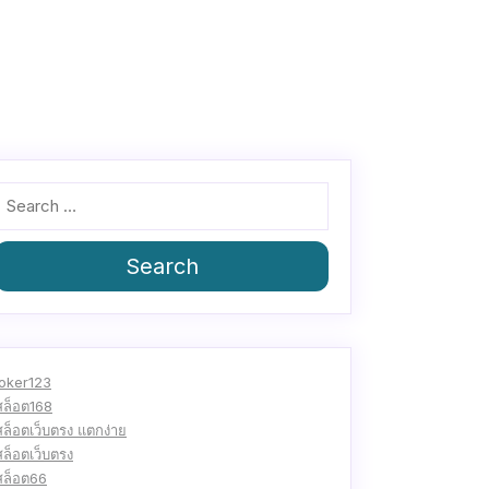
Search
joker123
สล็อต168
สล็อตเว็บตรง แตกง่าย
สล็อตเว็บตรง
สล็อต66