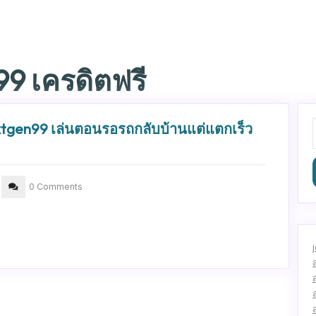
99 เครดิตฟรี
extgen99 เล่นตอนรอรถกลับบ้านแต่แตกเร็ว
0 Comments