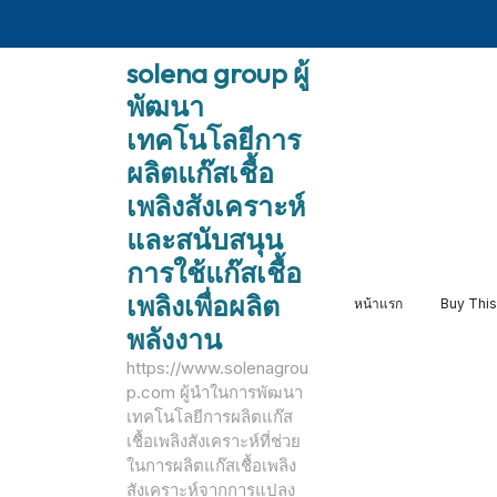
Skip
solena group ผู้
to
พัฒนา
content
เทคโนโลยีการ
ผลิตแก๊สเชื้อ
เพลิงสังเคราะห์
และสนับสนุน
การใช้แก๊สเชื้อ
เพลิงเพื่อผลิต
หน้าแรก
Buy Thi
พลังงาน
https://www.solenagrou
p.com ผู้นำในการพัฒนา
เทคโนโลยีการผลิตแก๊ส
เชื้อเพลิงสังเคราะห์ที่ช่วย
ในการผลิตแก๊สเชื้อเพลิง
สังเคราะห์จากการแปลง