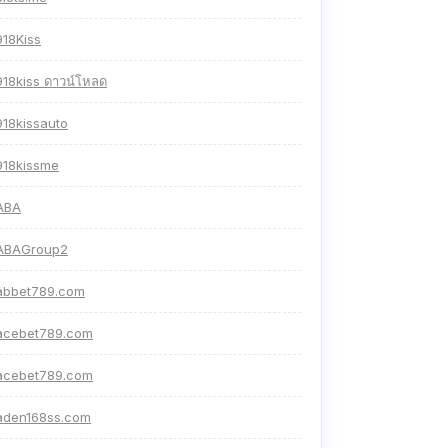
918Kiss
918kiss ดาวน์โหลด
918kissauto
918kissme
ABA
ABAGroup2
abbet789.com
acebet789.com
acebet789.com
aden168ss.com