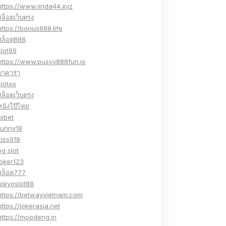
https://www.jinda44.xyz
สล็อตเว็บตรง
https://bonus888.life
สล็อต888
slot99
https://www.pussy888fun.io
บาคาร่า
slotxo
สล็อตเว็บตรง
หนังโป๊ไทย
1xbet
funny18
kiss918
pg slot
joker123
สล็อต777
tokyoslot88
https://betwayvietnam.com
https://jokerasia.net
https://moodeng.in