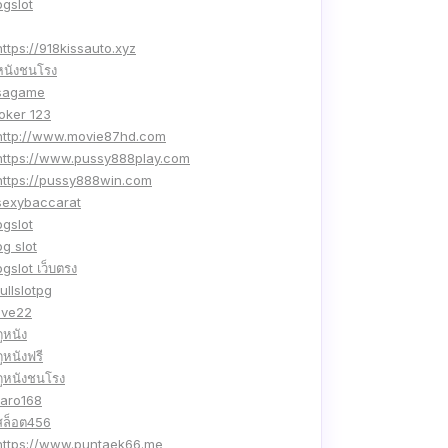
pgslot
https://918kissauto.xyz
หนังชนโรง
sagame
joker 123
http://www.movie87hd.com
https://www.pussy888play.com
https://pussy888win.com
sexybaccarat
pgslot
pg slot
pgslot เว็บตรง
fullslotpg
live22
ดูหนัง
ดูหนังฟรี
ดูหนังชนโรง
faro168
สล็อต456
https://www.puntaek66.me