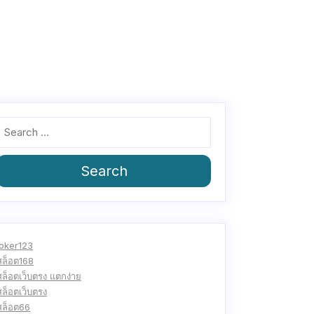
Search
joker123
สล็อต168
สล็อตเว็บตรง แตกง่าย
สล็อตเว็บตรง
สล็อต66