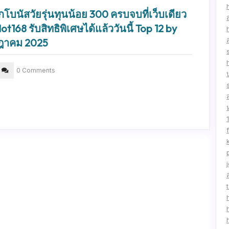
กโบนัสวัยรุ่นทุนน้อย 300 ครบจบที่เว็บเดียว
168 รับสิทธิพิเศษได้แล้ววันนี้ Top 12 by
กฎาคม 2025
0 Comments