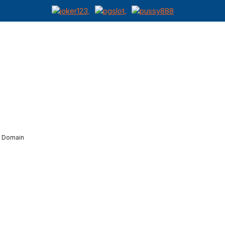
s Domain