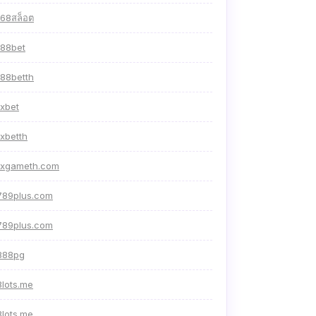
168สล็อต
188bet
188betth
1xbet
1xbetth
1xgameth.com
789plus.com
789plus.com
888pg
8lots.me
8lots.me