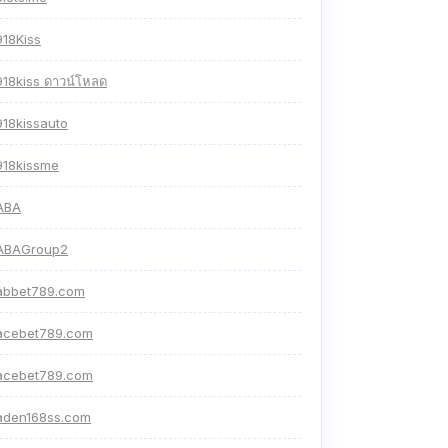
918Kiss
918kiss ดาวน์โหลด
918kissauto
918kissme
ABA
ABAGroup2
abbet789.com
acebet789.com
acebet789.com
aden168ss.com