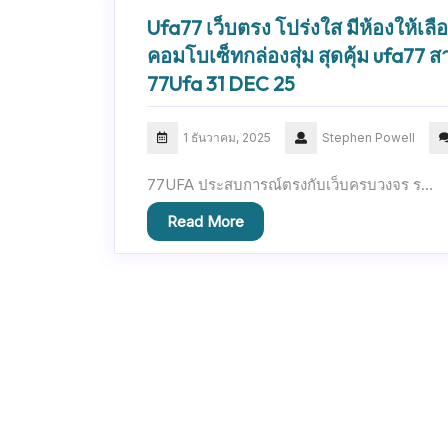
Ufa77 เว็บตรง โปร่งใส มีห้องให้เลื
คอมโบเซ็ทกล่องสุ่ม สุดคุ้ม ufa77 
77Ufa 31 DEC 25
1 ธันวาคม, 2025
Stephen Powell
77UFA ประสบการณ์ตรงกับเว็บครบวงจร ร…
Read More