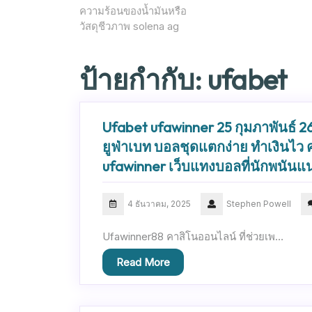
ความร้อนของน้ำมันหรือ
วัสดุชีวภาพ solena ag
ป้ายกำกับ:
ufabet
Ufabet ufawinner 25 กุมภาพันธ์ 
ยูฟ่าเบท บอลชุดแตกง่าย ทำเงินไว ค
ufawinner เว็บแทงบอลที่นักพนันแ
4 ธันวาคม, 2025
Stephen Powell
Ufawinner88 คาสิโนออนไลน์ ที่ช่วยเพ…
Read More