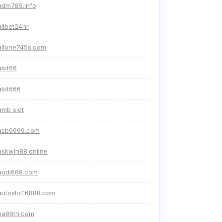
adm789.info
allbet24hr
allone745s.com
alot66
alot666
amb slot
asb9999.com
askwin88.online
audi688.com
autoslot16888.com
ba88th.com