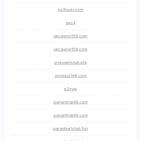
no1huay.com
okc4
okcasino159.com
okcasino159.com
onesiamclub.site
onoplus168.com
p2vvip
pananthai99.com
pananthai99.com
paradise1club.fun