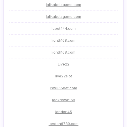
lalikabetsgame.com
lalikabetsgame.com
lcbet444.com
lionth168.com
lionth168.com
Live22
live22slot
lnw365bet.com
lockdown168
london45
london6789.com