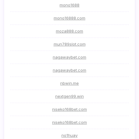
mono1688
mono16888.com
moza888.com
mun789slot.com
nagawaybet.com
nagawaybet.com
nbwin.me
nextgen99.win
niseko168bet.com
niseko168bet.com
no1huay