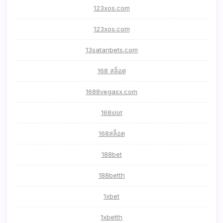
123xos.com
123xos.com
13satanbets.com
168 สล็อต
1688vegasx.com
168slot
168สล็อต
188bet
188betth
1xbet
1xbetth