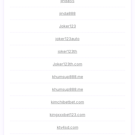
jinda55
jinda888
Joker123
joker123auto
joker123th
Joker123th.com
khumsup888.me
khumsup888.me
kimchibetbet.com
kingxxxbet123.com
ktv4sd.com