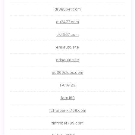
dr888bet.com
du2477.com
ek4567.com
erisauto.site
erisauto.site
eu369clubs.com
FAFA123
faro168
fcharoenkit168.com
finfinbet789.com