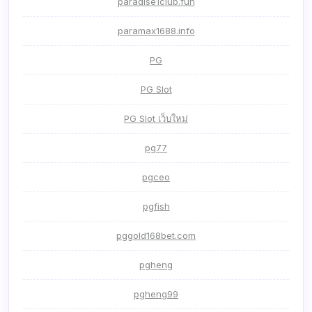
paradise1club.fun
paramax1688.info
PG
PG Slot
PG Slot เว็บใหม่
pg77
pgceo
pgfish
pggold168bet.com
pgheng
pgheng99