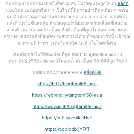
ตอบปัญหาทุกความอยากได้ของผู้เล่น ไม่ว่าคุณจะถูกใจเกม
สล็อต
แบบไหน งบน้อยหรือมาก เว็บไซต์นี้มีทุกๆอย่างที่คุณต้องการครับ
ผม อีกทั้งความมากมายหลากหลายของเกม ระบบฝาก-ถอนที่เร็ว
และก็โปรโมชั่นสุดคุ้ม ถ้าเกิดคุณกำลังมองหาเว็บสล็อตที่เล่นง่าย
จ่ายจริง และปลอดภัย สล็อต คือตัวเลือกที่คุณไม่สมควรพลาดนะ
ครับ ลองสมัครแล้วก็สัมผัสประสบการณ์ด้วยตัวคุณเองวันนี้ แล้วคุณ
จะทราบดีว่าเพราะเหตุใดผมถึงแนะนำเว็บไซต์นี้ครับ
เล่นสล็อตยังไงให้ชนะบ่อยที่สุด สล็อต tangtem168.asia 13
กุมภาพันธ์ 2568 Joie คาสิโนออนไลน์ สล็อต168 ที่ดีที่สุด Top 1
ขอขอบคุณมากreference
สล็อต168
https://bit.ly/tangtem168-asia
https://rebrand.ly/tangtem168-asia
https://wow.in.th/tangtem168-asia
https://cutt.ly/ve4kUHvE
https://t.co/pdixljY7fT