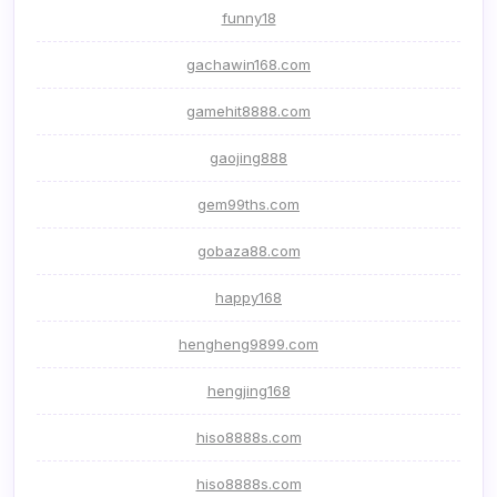
funny18
gachawin168.com
gamehit8888.com
gaojing888
gem99ths.com
gobaza88.com
happy168
hengheng9899.com
hengjing168
hiso8888s.com
hiso8888s.com