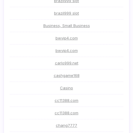
brazil999 slot
brazil999 slot
Business, Small Business
bwvip4.com
bwvip4.com
carlo999.net
cashgame168
Casino
cc11388.com
cc11388.com
chang7777