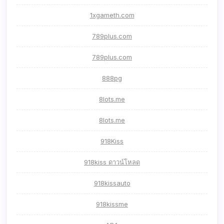
1xgameth.com
789plus.com
789plus.com
888pg
8lots.me
8lots.me
918Kiss
918kiss ดาวน์โหลด
918kissauto
918kissme